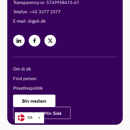
Transparency-nr. 5749958415-41
Telefon: +45 3377 3377
E-mail:
di@di.dk
Om di.dk
Find person
Privatlivspolitik
Bliv medlem
Log ind på Min Side
DA