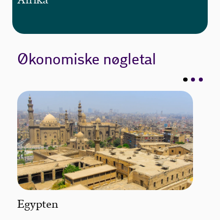
Økonomiske nøgletal
Egypten
Nig