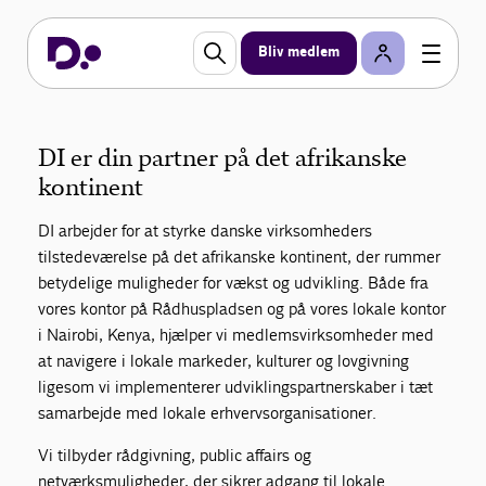
Det afrikanske kontinent
Bliv medlem
Se alt hvad DI kan hjælpe dig og din virksomhed
med på det afrikanske kontinent, og få indsigt i en
del af de udviklingsprojekter, DI er involveret i.
DI er din partner på det afrikanske
kontinent
DI arbejder for at styrke danske virksomheders
tilstedeværelse på det afrikanske kontinent, der rummer
betydelige muligheder for vækst og udvikling. Både fra
vores kontor på Rådhuspladsen og på vores lokale kontor
i Nairobi, Kenya, hjælper vi medlemsvirksomheder med
at navigere i lokale markeder, kulturer og lovgivning
ligesom vi implementerer udviklingspartnerskaber i tæt
samarbejde med lokale erhvervsorganisationer.
Vi tilbyder rådgivning, public affairs og
netværksmuligheder, der sikrer adgang til lokale