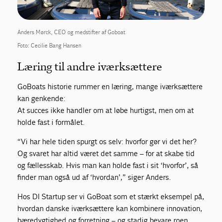
Anders Mørck, CEO og medstifter af Goboat
Foto: Cecilie Bang Hansen
Læring til andre iværksættere
GoBoats historie rummer en læring, mange iværksættere
kan genkende:
At succes ikke handler om at løbe hurtigst, men om at
holde fast i formålet.
“Vi har hele tiden spurgt os selv: hvorfor gør vi det her?
Og svaret har altid været det samme – for at skabe tid
og fællesskab. Hvis man kan holde fast i sit ‘hvorfor’, så
finder man også ud af ‘hvordan’,” siger Anders.
Hos DI Startup ser vi GoBoat som et stærkt eksempel på,
hvordan danske iværksættere kan kombinere innovation,
bæredygtighed og forretning – og stadig bevare roen