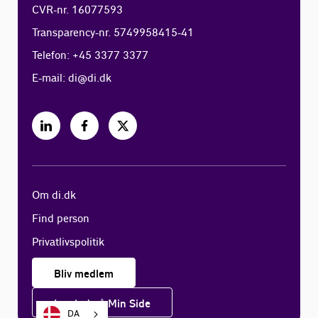
CVR-nr. 16077593
Transparency-nr. 5749958415-41
Telefon: +45 3377 3377
E-mail:
di@di.dk
Om di.dk
Find person
Privatlivspolitik
Bliv medlem
Log ind på Min Side
DA