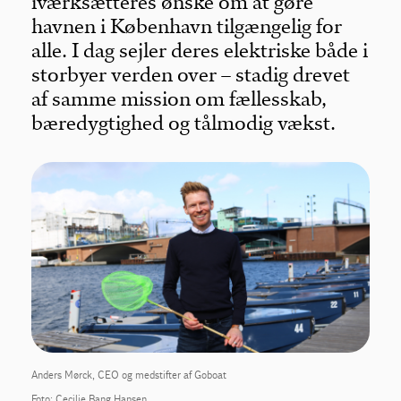
iværksætteres ønske om at gøre
havnen i København tilgængelig for
alle. I dag sejler deres elektriske både i
storbyer verden over – stadig drevet
af samme mission om fællesskab,
bæredygtighed og tålmodig vækst.
Anders Mørck, CEO og medstifter af Goboat
Foto: Cecilie Bang Hansen