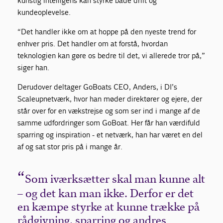
kunstig intelligens kan styrke både drift og
kundeoplevelse.
“Det handler ikke om at hoppe på den nyeste trend for
enhver pris. Det handler om at forstå, hvordan
teknologien kan gøre os bedre til det, vi allerede tror på,”
siger han.
Derudover deltager GoBoats CEO, Anders, i DI’s
Scaleupnetværk, hvor han møder direktører og ejere, der
står over for en vækstrejse og som ser ind i mange af de
samme udfordringer som GoBoat. Her får han værdifuld
sparring og inspiration - et netværk, han har været en del
af og sat stor pris på i mange år.
Som iværksætter skal man kunne alt
– og det kan man ikke. Derfor er det
en kæmpe styrke at kunne trække på
rådgivning, sparring og andres