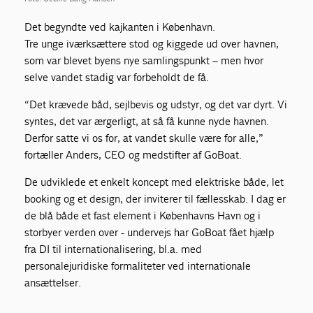
Det begyndte ved kajkanten i København.
Tre unge iværksættere stod og kiggede ud over havnen,
som var blevet byens nye samlingspunkt – men hvor
selve vandet stadig var forbeholdt de få.
“Det krævede båd, sejlbevis og udstyr, og det var dyrt. Vi
syntes, det var ærgerligt, at så få kunne nyde havnen.
Derfor satte vi os for, at vandet skulle være for alle,”
fortæller Anders, CEO og medstifter af GoBoat.
De udviklede et enkelt koncept med elektriske både, let
booking og et design, der inviterer til fællesskab. I dag er
de blå både et fast element i Københavns Havn og i
storbyer verden over - undervejs har GoBoat fået hjælp
fra DI til internationalisering, bl.a. med
personalejuridiske formaliteter ved internationale
ansættelser.