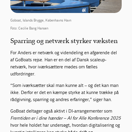
Goboat, Islands Brygge, Københavns Havn
Foto: Cecilie Bang Hansen
Sparring og netværk styrker væksten
For Anders er netværk og videndeling en afgørende del
af GoBoats rejse. Han er en del af Dansk scaleup-
netværk, hvor iværksættere mødes om fælles
udfordringer.
“Som iværksætter skal man kunne alt – og det kan man
ikke. Derfor er det en kæmpe styrke at kunne trække på
rådgivning, sparring og andres erfaringer,” siger han.
GoBoat deltager også aktivt i DI-arrangementer som
Fremtiden er i dine hænder – AI for Alle Konference 2025
hvor hele holdet har undersøgt, hvordan digitalisering og