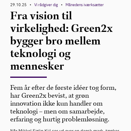
29.10.25
Vi rådgiver dig
Månedens iværksætter
•
•
Fra vision til
virkelighed: Green2x
bygger bro mellem
teknologi og
mennesker
Fem år efter de første idéer tog form,
har Green2x bevist, at grøn
innovation ikke kun handler om
teknologi – men om samarbejde,
erfaring og hurtig problemløsning.
Når Mikkel Sjølin Kiil ser ud over en dansk mark, tænker