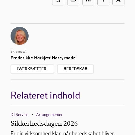
Skrevet af:
Frederikke Harkjær Hare
,
made
IVÆRKSÆTTERI
BEREDSKAB
Relateret indhold
DI Service
Arrangementer
•
Sikkerhedsdagen 2026
Er din virksomhed klar, når beredskabet bliver