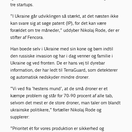
tre startups.
”I Ukraine går udviklingen så stærkt, at det næsten ikke
kan svare sig at søge patent (IP), for det kan være
forældet om tre måneder,” uddyber Nikolaj Rode, der er
stifter af Fencora.
Han boede selv i Ukraine med sin kone og børn indtil
den russiske invasion og har i dag venner og familie i
Ukraine og ved fronten. De er hans vej til dyrebar
information, der har ledt til TerraGuard, som detekterer
og automatisk nedskyder mindre droner.
”Vi ved fra ’hestens mund’, at de små droner er et
kæmpe problem og står for 70-90 procent af alle tab,
selvom det mest er de store droner, man taler om blandt
ukrainske politikere,” fortæller Nikolaj Rode og
supplerer:
”Prioritet ét for vores produktion er sikkerhed og