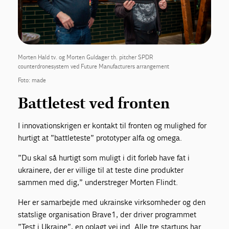
Morten Hald tv. og Morten Guldager th. pitcher SPDR
counterdronesystem ved Future Manufacturers arrangement
Foto: made
Battletest ved fronten
I innovationskrigen er kontakt til fronten og mulighed for
hurtigt at ”battleteste” prototyper alfa og omega.
”Du skal så hurtigt som muligt i dit forløb have fat i
ukrainere, der er villige til at teste dine produkter
sammen med dig,” understreger Morten Flindt.
Her er samarbejde med ukrainske virksomheder og den
statslige organisation Brave1, der driver programmet
”Test i Ukraine”, en oplagt vej ind. Alle tre startups har