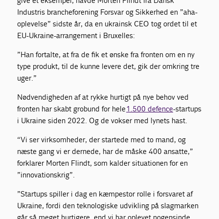
give et eksempel, havde Morten Flindt fra Dansk
Industris brancheforening Forsvar og Sikkerhed en ”aha-
oplevelse” sidste år, da en ukrainsk CEO tog ordet til et
EU-Ukraine-arrangement i Bruxelles:
”Han fortalte, at fra de fik et ønske fra fronten om en ny
type produkt, til de kunne levere det, gik der omkring tre
uger.”
Nødvendigheden af at rykke hurtigt på nye behov ved
fronten har skabt grobund for hele
1.500 defence
-startups
i Ukraine siden 2022. Og de vokser med lynets hast.
“Vi ser virksomheder, der startede med to mand, og
næste gang vi er dernede, har de måske 400 ansatte,”
forklarer Morten Flindt, som kalder situationen for en
”innovationskrig”.
”Startups spiller i dag en kæmpestor rolle i forsvaret af
Ukraine, fordi den teknologiske udvikling på slagmarken
går så meget hurtigere, end vi har oplevet nogensinde