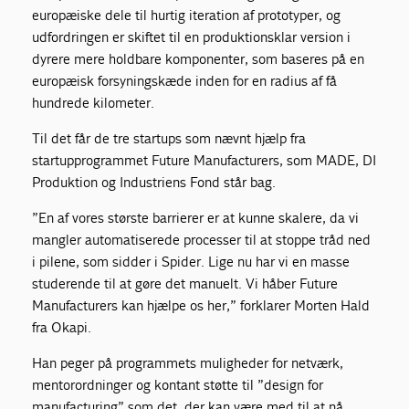
europæiske dele til hurtig iteration af prototyper, og
udfordringen er skiftet til en produktionsklar version i
dyrere mere holdbare komponenter, som baseres på en
europæisk forsyningskæde inden for en radius af få
hundrede kilometer.
Til det får de tre startups som nævnt hjælp fra
startupprogrammet Future Manufacturers, som MADE, DI
Produktion og Industriens Fond står bag.
”En af vores største barrierer er at kunne skalere, da vi
mangler automatiserede processer til at stoppe tråd ned
i pilene, som sidder i Spider. Lige nu har vi en masse
studerende til at gøre det manuelt. Vi håber Future
Manufacturers kan hjælpe os her,” forklarer Morten Hald
fra Okapi.
Han peger på programmets muligheder for netværk,
mentorordninger og kontant støtte til ”design for
manufacturing” som det, der kan være med til at nå