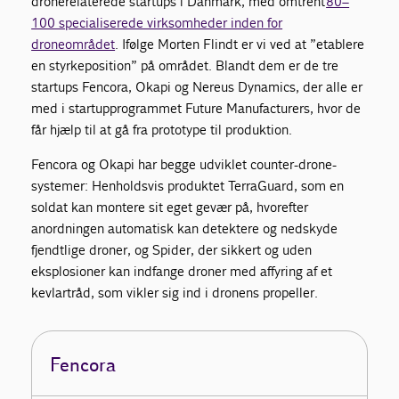
dronerelaterede startups i Danmark, med omtrent
80–
100 specialiserede virksomheder inden for
droneområdet
. Ifølge Morten Flindt er vi ved at ”etablere
en styrkeposition” på området. Blandt dem er de tre
startups Fencora, Okapi og Nereus Dynamics, der alle er
med i startupprogrammet Future Manufacturers, hvor de
får hjælp til at gå fra prototype til produktion.
Fencora og Okapi har begge udviklet counter-drone-
systemer: Henholdsvis produktet TerraGuard, som en
soldat kan montere sit eget gevær på, hvorefter
anordningen automatisk kan detektere og nedskyde
fjendtlige droner, og Spider, der sikkert og uden
eksplosioner kan indfange droner med affyring af et
kevlartråd, som vikler sig ind i dronens propeller.
Fencora