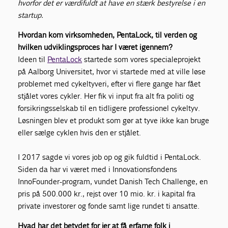
hvorfor det er værdifuldt at have en stærk bestyrelse i en
startup.
Hvordan kom virksomheden, PentaLock, til verden og
hvilken udviklingsproces har I været igennem?
Ideen til
PentaLock
startede som vores specialeprojekt
på Aalborg Universitet, hvor vi startede med at ville løse
problemet med cykeltyveri, efter vi flere gange har fået
stjålet vores cykler. Her fik vi input fra alt fra politi og
forsikringsselskab til en tidligere professionel cykeltyv.
Løsningen blev et produkt som gør at tyve ikke kan bruge
eller sælge cyklen hvis den er stjålet.
I 2017 sagde vi vores job op og gik fuldtid i PentaLock.
Siden da har vi været med i Innovationsfondens
InnoFounder-program, vundet Danish Tech Challenge, en
pris på 500.000 kr., rejst over 10 mio. kr. i kapital fra
private investorer og fonde samt lige rundet ti ansatte.
Hvad har det betydet for jer at få erfarne folk i