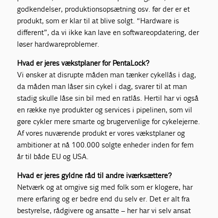
godkendelser, produktionsopsætning osv. før der er et
produkt, som er klar til at blive solgt. “Hardware is
different”, da vi ikke kan lave en softwareopdatering, der
løser hardwareproblemer.
Hvad er jeres vækstplaner for PentaLock?
Vi ønsker at disrupte måden man tænker cykellås i dag,
da måden man låser sin cykel i dag, svarer til at man
stadig skulle låse sin bil med en ratlås. Hertil har vi også
en række nye produkter og services i pipelinen, som vil
gøre cykler mere smarte og brugervenlige for cykelejerne.
Af vores nuværende produkt er vores vækstplaner og
ambitioner at nå 100.000 solgte enheder inden for fem
år til både EU og USA.
Hvad er jeres gyldne råd til andre iværksættere?
Netværk og at omgive sig med folk som er klogere, har
mere erfaring og er bedre end du selv er. Det er alt fra
bestyrelse, rådgivere og ansatte – her har vi selv ansat