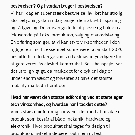
bestyrelsen? Og hvordan bruger I bestyrelsen?
Vi har i dag en super stærk bestyrelse, hvilket har utrolig
stor betydning, da vi i dag bruger dem aktivt til sparring
og rådgivning. De er især gode til at presse og holde os
fokuserede på f.eks. produktion, salg og markedsføring.
En erfaring som gør, at vi kan styre virksomheden i den
rigtige retning. Et eksempel kunne være, at vi start 2020
besluttede at forlænge vores udviklingstid yderligere for
at gøre vores lås elcykel-kompatibel. Set i bakspejlet var
det utrolig vigtigt, da markedet for elcykler i dag er
under enorm vækst og forventes at blive det største
mobility-marked i fremtiden.
Hvad har været den største udfordring ved at starte egen
tech-virksomhed, og hvordan har I tacklet dette?
Vores største udfordring har været det med at udvikle et
produkt som består af både mekanik, hardware og
elektronik. Hvor produktet skal tages fra design til
produktion, hvilket indebærer optimering, test,