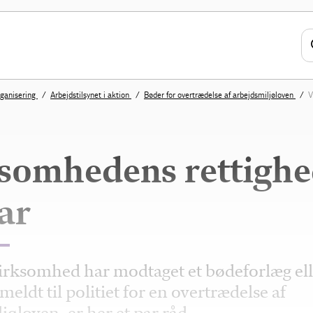
organisering
Arbejdstilsynet i aktion
Bøder for overtrædelse af arbejdsmiljøloven
V
somhedens rettighe
ar
irksomhed har modtaget et bødeforlæg ell
meldt til politiet for en overtrædelse af