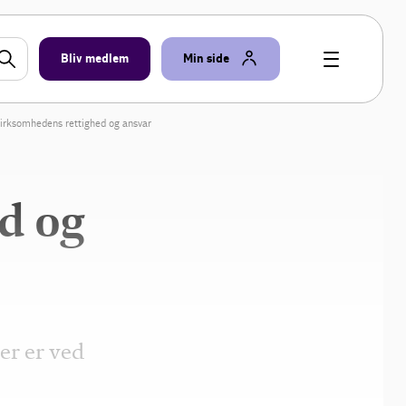
Bliv medlem
Min side
irksomhedens rettighed og ansvar
d og
er er ved