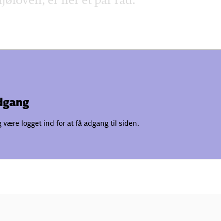
jøloven, er her et par råd.
adgang
være logget ind for at få adgang til siden.