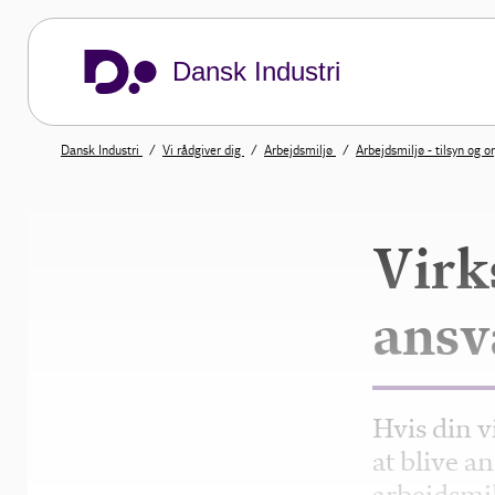
Dansk Industri
Dansk Industri
Vi rådgiver dig
Arbejdsmiljø
Arbejdsmiljø - tilsyn og 
Virk
ansv
Hvis din v
at blive an