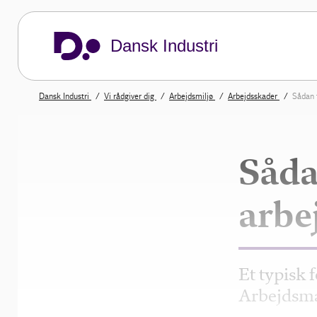
Dansk Industri
Dansk Industri
Vi rådgiver dig
Arbejdsmiljø
Arbejdsskader
Sådan 
Såda
arbe
Et typisk 
Arbejdsma