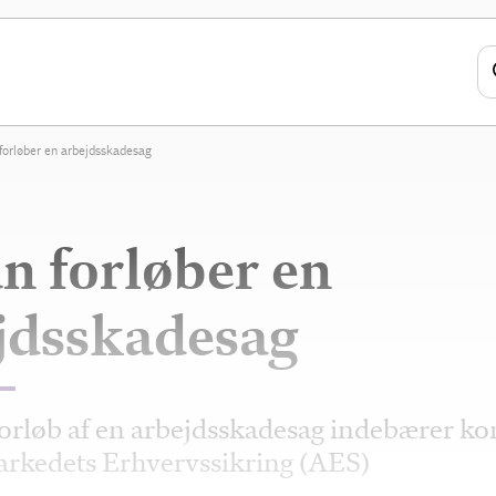
forløber en arbejdsskadesag
n forløber en
jdsskadesag
forløb af en arbejdsskadesag indebærer kon
rkedets Erhvervssikring (AES)