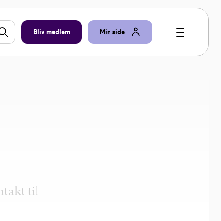
Bliv medlem
Min side
takt til