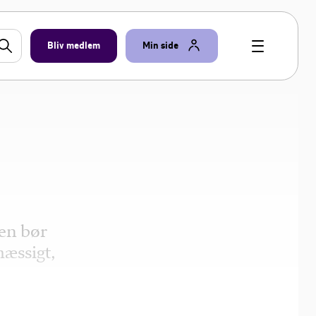
Bliv medlem
Min side
men bør
mæssigt,