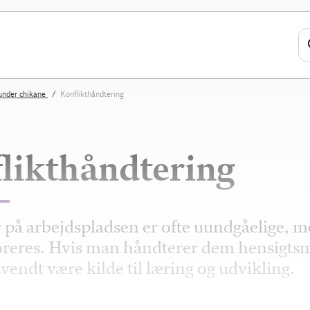
runder chikane
Konflikthåndtering
likthåndtering
 på arbejdspladsen er ofte uundgåelige, 
noreres. Hvis man håndterer dem hensigts
endt være kilde til læring og udvikling.