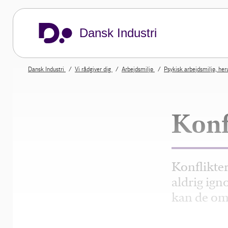
Dansk Industri
Dansk Industri
Vi rådgiver dig
Arbejdsmiljø
Psykisk arbejdsmiljø, he
Konf
Konflikter
aldrig ig
kan de omv