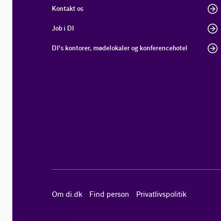
Kontakt os
Job i DI
DI's kontorer, mødelokaler og konferencehotel
Om di.dk
Find person
Privatlivspolitik