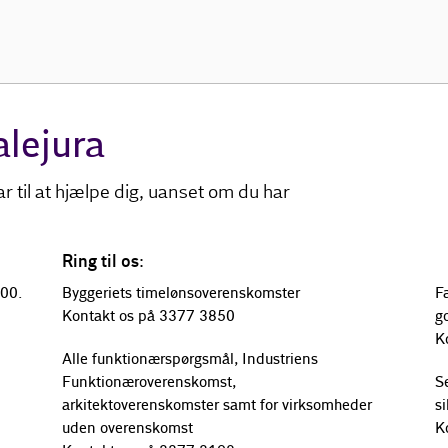
alejura
ar til at hjælpe dig, uanset om du har
Ring til os:
.00.
Byggeriets timelønsoverenskomster
F
Kontakt os på 3377 3850
g
K
Alle funktionærspørgsmål, Industriens
Funktionæroverenskomst,
Se
arkitektoverenskomster samt for virksomheder
s
uden overenskomst
K