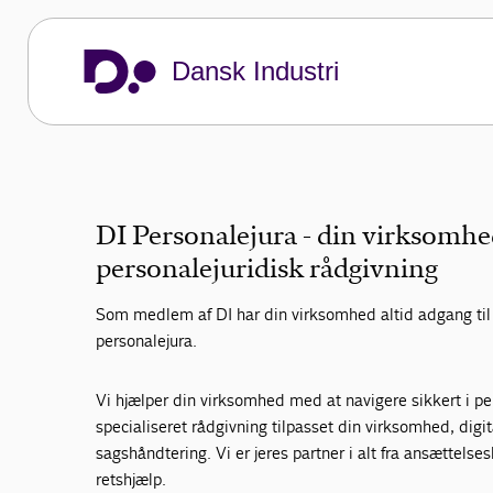
DI Personale
Dansk Industri
- din virksomheds adgang til personalejuri
DI Personalejura - din virksomhe
personalejuridisk rådgivning
Som medlem af DI har din virksomhed altid adgang til s
personalejura.
Vi hjælper din virksomhed med at navigere sikkert i 
specialiseret rådgivning tilpasset din virksomhed, digit
sagshåndtering. Vi er jeres partner i alt fra ansættelse
retshjælp.