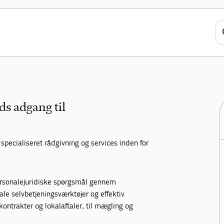
jura
disk rådgivning
ds adgang til
pecialiseret rådgivning og services inden for
personalejuridiske spørgsmål gennem
ale selvbetjeningsværktøjer og effektiv
skontrakter og lokalaftaler, til mægling og