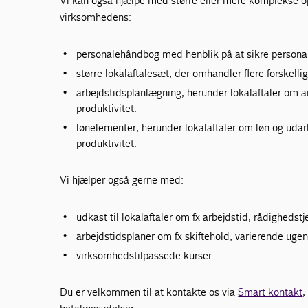
Vi kan også hjælpe med større eller mere komplekse op
virksomhedens:
personalehåndbog med henblik på at sikre persona
større lokalaftalesæt, der omhandler flere forskelli
arbejdstidsplanlægning, herunder lokalaftaler om ar
produktivitet.
lønelementer, herunder lokalaftaler om løn og udarb
produktivitet.
Vi hjælper også gerne med:
udkast til lokalaftaler om fx arbejdstid, rådighedst
arbejdstidsplaner om fx skiftehold, varierende ugen
virksomhedstilpassede kurser
Du er velkommen til at kontakte os via
Smart kontakt
,