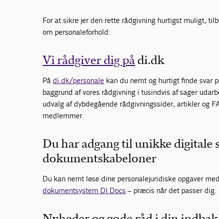
For at sikre jer den rette rådgivning hurtigst muligt, til
om personaleforhold:
Vi rådgiver dig på
di.dk
På
di.dk/personale
kan du nemt og hurtigt finde svar 
baggrund af vores rådgivning i tusindvis af sager udarb
udvalg af dybdegående rådgivningssider, artikler og F
medlemmer.
Du har adgang til unikke digitale
dokumentskabeloner
Du kan nemt løse dine personalejuridiske opgaver me
dokumentsystem DI Docs
– præcis når det passer dig.
Nyheder og gode råd i din indbak