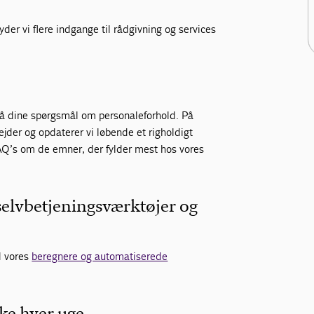
byder vi flere indgange til rådgivning og services
på dine spørgsmål om personaleforhold. På
ejder og opdaterer vi løbende et righoldigt
AQ’s om de emner, der fylder mest hos vores
 selvbetjeningsværktøjer og
d vores
beregnere og automatiserede
ke hver uge