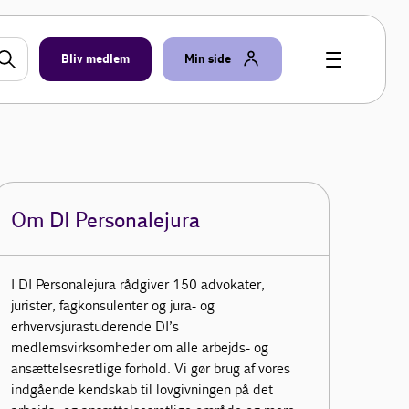
Bliv medlem
Min side
Om DI Personalejura
I DI Personalejura rådgiver 150 advokater,
jurister, fagkonsulenter og jura- og
erhvervsjurastuderende DI’s
medlemsvirksomheder om alle arbejds- og
ansættelsesretlige forhold. Vi gør brug af vores
indgående kendskab til lovgivningen på det