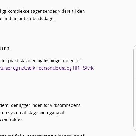
ærligt komplekse sager sendes videre til den
ail inden for to arbejdsdage.
ura
yder praktisk viden og løsninger inden for
Kurser og netværk i personalejura og HR | Styrk
er dem, der ligger inden for virksomhedens
sker en systematisk gennemgang af
skontrakter.