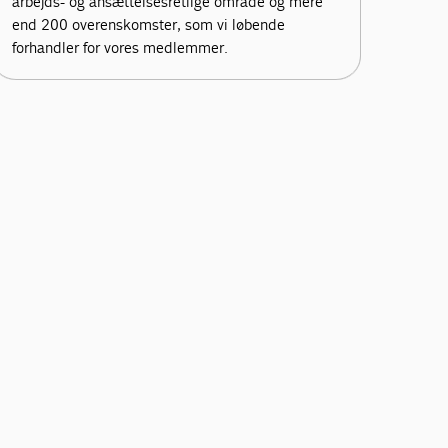
arbejds- og ansættelsesretlige område og mere
end 200 overenskomster, som vi løbende
forhandler for vores medlemmer.