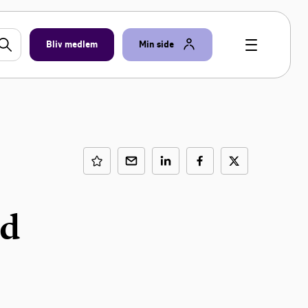
Bliv medlem
Min side
nd