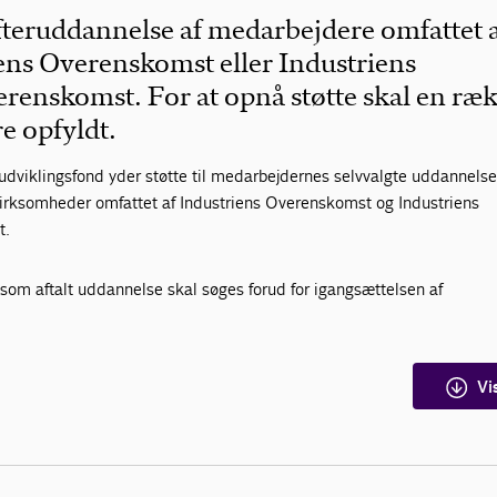
fteruddannelse af medarbejdere omfattet 
ens Overenskomst eller Industriens
enskomst. For at opnå støtte skal en ræ
e opfyldt.
dviklingsfond yder støtte til medarbejdernes selvvalgte uddannelse 
irksomheder omfattet af Industriens Overenskomst og Industriens
t.
gt som aftalt uddannelse skal søges forud for igangsættelsen af
Vi