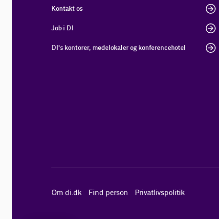
Kontakt os
Job i DI
DI's kontorer, mødelokaler og konferencehotel
Om di.dk
Find person
Privatlivspolitik