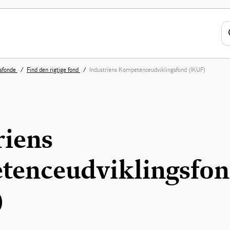
sfonde
Find den rigtige fond
Industriens Kompetenceudviklingsfond (IKUF)
riens
enceudviklingsfo
)