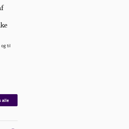
af
kke
og til
s alle