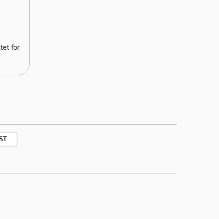
et for
ST