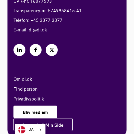
CVR-nr. 16077593
Transparency-nr. 5749958415-41
Telefon: +45 3377 3377
E-mail:
di@di.dk
Om di.dk
Find person
Privatlivspolitik
Bliv medlem
Log ind på Min Side
DA