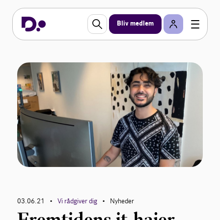
Bliv medlem
03.06.21
Vi rådgiver dig
Nyheder
•
•
Fremtidens it-hajer