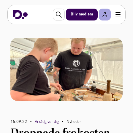
Bliv medlem
15.09.22
Vi rådgiver dig
Nyheder
•
•
Droppede frokosten