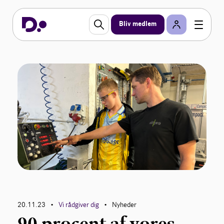
Bliv medlem
20.11.23
Vi rådgiver dig
Nyheder
•
•
90 procent af vores