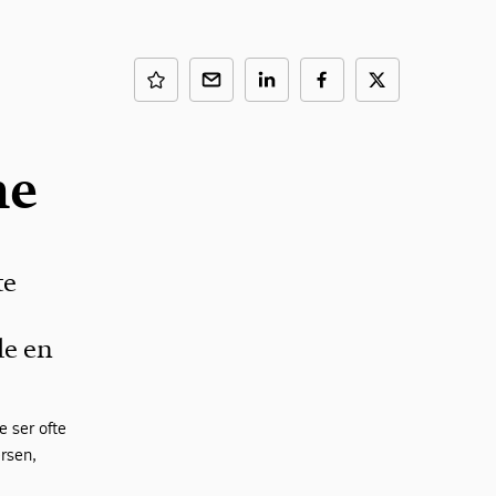
ne
te
de en
e ser ofte
rsen,