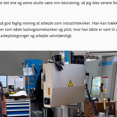
 at det ene og alene skulle være min beslutning, så jeg ikke senere fo
gså god faglig mening at arbejde som industritekniker. Han kan træk
er som både lastvognsmekaniker og pilot, hvor han både er vant til 
rbejdstegninger og arbejde selvstændigt.