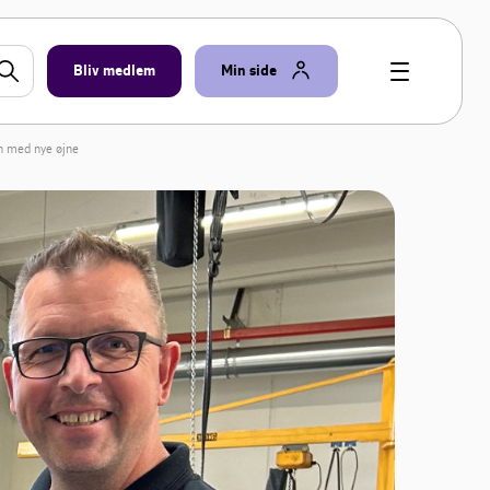
Bliv medlem
Min side
n med nye øjne