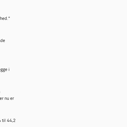
mhed."
åde
egge i
n
er nu er
 til 44,2