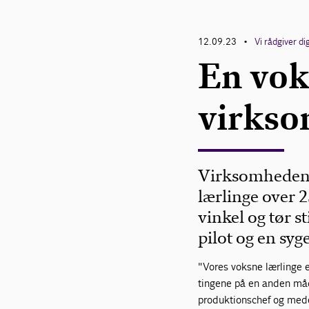
12.09.23
Vi rådgiver di
•
En vok
virkso
Virksomheden T
lærlinge over 2
vinkel og tør s
pilot og en syg
"Vores voksne lærlinge e
tingene på en anden måd
produktionschef og medej