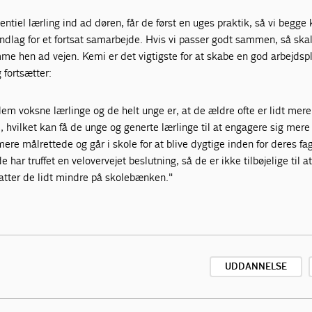
tiel lærling ind ad døren, får de først en uges praktik, så vi begge
ndlag for et fortsat samarbejde. Hvis vi passer godt sammen, så ska
 hen ad vejen. Kemi er det vigtigste for at skabe en god arbejdsp
 fortsætter:
em voksne lærlinge og de helt unge er, at de ældre ofte er lidt mere
l, hvilket kan få de unge og generte lærlinge til at engagere sig mere 
mere målrettede og går i skole for at blive dygtige inden for deres f
e har truffet en velovervejet beslutning, så de er ikke tilbøjelige til 
atter de lidt mindre på skolebænken."
UDDANNELSE