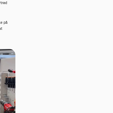
rtrød
ke på
at