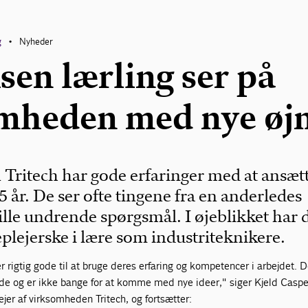
g
Nyheder
•
sen lærling ser på
mheden med nye øj
ritech har gode erfaringer med at ansæt
5 år. De ser ofte tingene fra en anderledes
tille undrende spørgsmål. I øjeblikket har 
eplejerske i lære som industriteknikere.
r rigtig gode til at bruge deres erfaring og kompetencer i arbejdet. D
e og er ikke bange for at komme med nye ideer," siger Kjeld Caspe
er af virksomheden Tritech, og fortsætter: