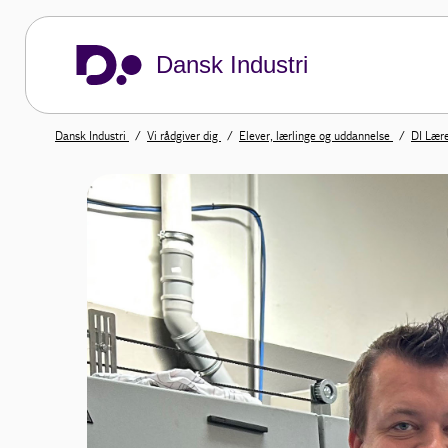
Dansk Industri
Dansk Industri
Vi rådgiver dig
Elever, lærlinge og uddannelse
DI Lær