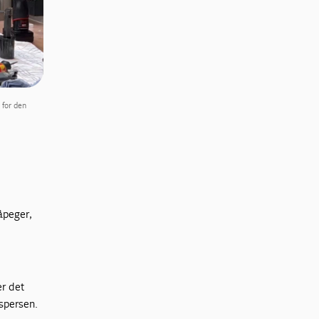
 for den
åpeger,
er det
spersen.