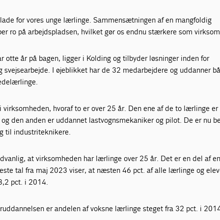
lade for vores unge lærlinge. Sammensætningen af en mangfoldig
r ro på arbejdspladsen, hvilket gør os endnu stærkere som virkso
 otte år på bagen, ligger i Kolding og tilbyder løsninger inden for
 svejsearbejde. I øjeblikket har de 32 medarbejdere og uddanner b
edelærlinge.
 i virksomheden, hvoraf to er over 25 år. Den ene af de to lærlinge er
 og den anden er uddannet lastvognsmekaniker og pilot. De er nu b
til industriteknikere.
dvanlig, at virksomheden har lærlinge over 25 år. Det er en del af e
ste tal fra maj 2023 viser, at næsten 46 pct. af alle lærlinge og elev
,2 pct. i 2014.
eruddannelsen er andelen af voksne lærlinge steget fra 32 pct. i 2014