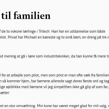
til familien
f de to voksne lærlinge i Tritech. Han har en uddannelse som både
lot. Privat har Michael en kæreste og to små børn; en dreng på tre 
od mening at gå i lære som industritekniker, da han kunne få mere tid
 for at arbejde som pilot, men som pilot er man ofte væk fra familien 
 så kommer hjem, har børnene allerede sagt deres første ord og ta
gtige øjeblikke med børnene vil jeg simpelthen ikke gå glip af som far,
sætter:
ret en stor omvæltning. Min kone har været meget glad for mit valg,