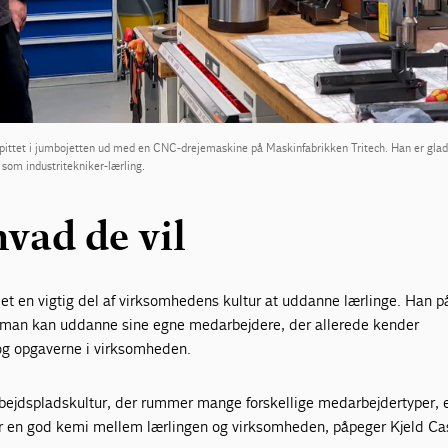
kpittet i jumbojetten ud med en CNC-drejemaskine på Maskinfabrikken Tritech. Han er glad
et som industritekniker-lærling.
hvad de vil
et en vigtig del af virksomhedens kultur at uddanne lærlinge. Han p
at man kan uddanne sine egne medarbejdere, der allerede kender
og opgaverne i virksomheden.
rbejdspladskultur, der rummer mange forskellige medarbejdertyper, 
r er en god kemi mellem lærlingen og virksomheden, påpeger Kjeld Ca