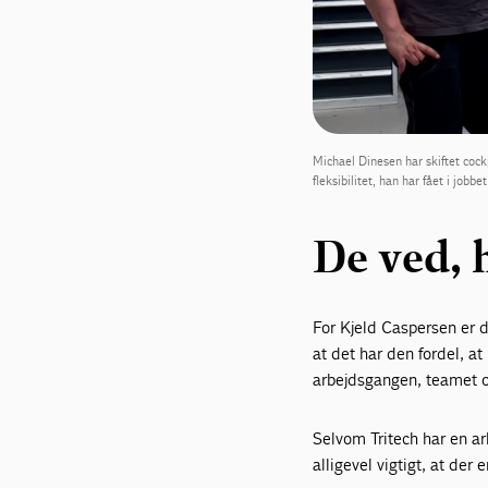
Michael Dinesen har skiftet coc
fleksibilitet, han har fået i jobb
De ved, 
For Kjeld Caspersen er d
at det har den fordel, 
arbejdsgangen, teamet 
Selvom Tritech har en a
alligevel vigtigt, at de