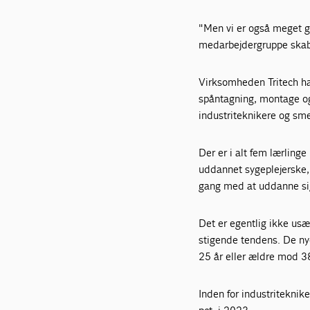
"Men vi er også meget g
medarbejdergruppe skabe
Virksomheden Tritech har
spåntagning, montage og
industriteknikere og sm
Der er i alt fem lærlinge
uddannet sygeplejerske,
gang med at uddanne sig 
Det er egentlig ikke usæ
stigende tendens. De nye
25 år eller ældre mod 38
Inden for industriteknik