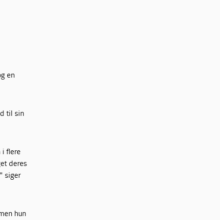
og en
 til sin
i flere
get deres
" siger
 men hun