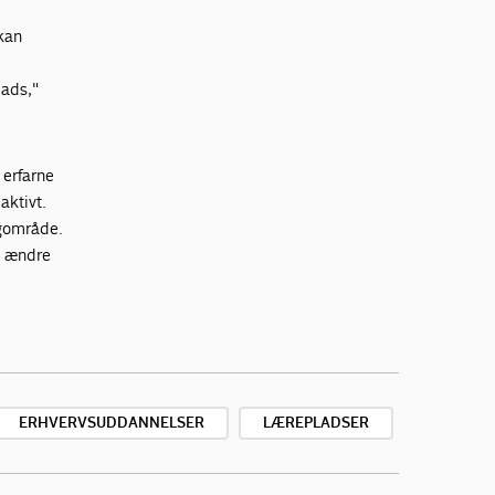
 kan
l
lads,"
 erfarne
aktivt.
agområde.
at ændre
ERHVERVSUDDANNELSER
LÆREPLADSER