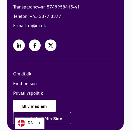
Transparency-nr. 5749958415-41
Telefon: +45 3377 3377
E-mail:
di@di.dk
Om di.dk
Find person
Privatlivspolitik
Bliv medlem
Log ind på Min Side
DA