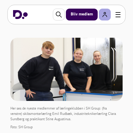
Bliv medlem
Her ses de nyeste medlemmer af lærlingeklubben i SH Group: (fra
venstre) skibsmontørlærling Emil Rudbæk, industriteknikerlærling Clara
Sundberg og praktikant Stine Augustinus.
Foto: SH Group