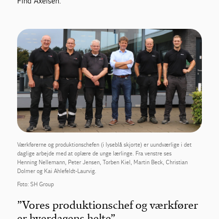
Find Axelsen.
Værkførerne og produktionschefen (i lyseblå skjorte) er uundværlige i det
daglige arbejde med at oplære de unge lærlinge. Fra venstre ses
Henning Nellemann, Peter Jensen, Torben Kiel, Martin Beck, Christian
Dolmer og Kai Ahlefeldt-Laurvig.
Foto: SH Group
”Vores produktionschef og værkfører
er hverdagens helte”