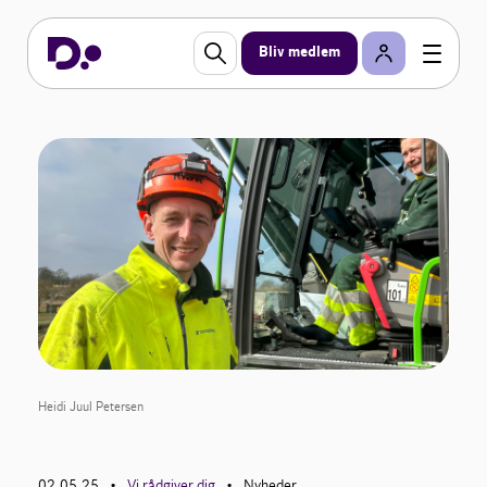
Bliv medlem
Heidi Juul Petersen
02.05.25
Vi rådgiver dig
Nyheder
•
•