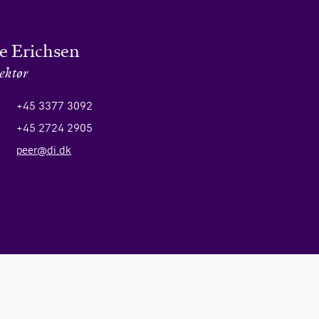
le Erichsen
ektør
+45 3377 3092
+45 2724 2905
peer@di.dk