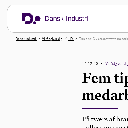
Dansk Industri
Dansk Industri
Vi rådgiver dig
HR
Fem tips: Giv cor­o­na­træt­te me­d­ar­be
14.12.20
Vi rådgiver di
•
Fem tip
me­d­ar­
På tværs af br
fællesnævner: