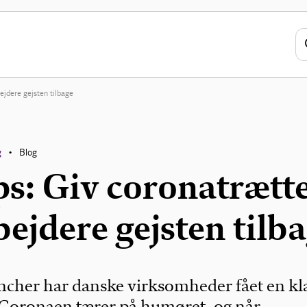
j­de­re gej­sten til­ba­ge
g
Blog
•
s: Giv cor­o­na­træt­t
bej­de­re gej­sten til­ba
ancher har danske virksomheder fået en kl
 Coronaen tærer på humøret, og når