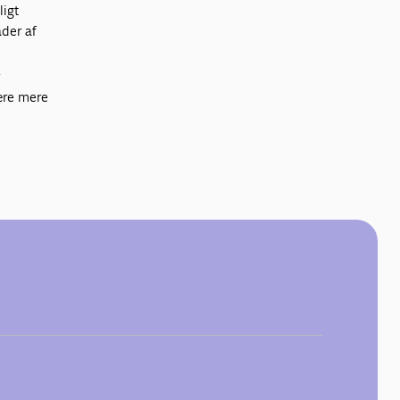
ligt
der af
r
være mere