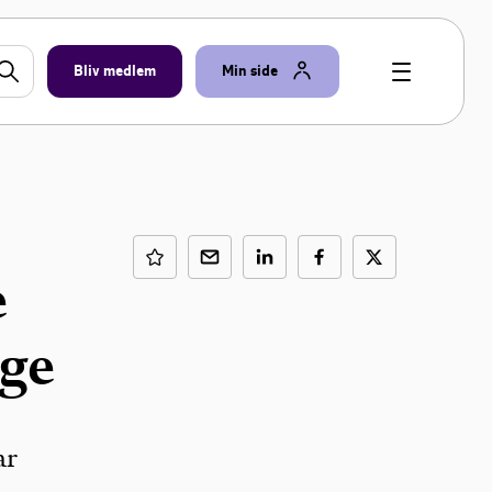
Bliv medlem
Min side
e
­ge
ar