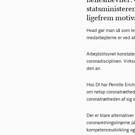
statsministeren
ligefrem motiv
Hvad gør man så som lede
medarbejderne er ved at
Arbejdstilsynet konstat
coronadisciplinen. Virk
den an.
Hos DI har Pernille Eri
om netop coronatræthede
coronatrætheden af sig 
Der er klare alternative
coronaretningslinjerne 
kompetenceudvikling og