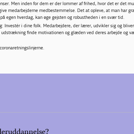
ser. Men inden for dem er der lommer af frihed, hvor det er det mu
g give medarbejderne medbestemmelse. Det at opleve, at man har gra
e på egen hverdag, kan øge gejsten og robustheden i en svær tid.
 Investér i dine folk. Medarbejdere, der lærer, udvikler sig og blive
ere udstrækning finde motivationen og glæden ved deres arbejde og 
coronaretningslinjerne.
ederuddannelse?