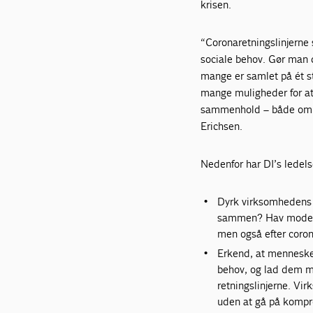
krisen.
“Coronaretningslinjerne 
sociale behov. Gør man d
mange er samlet på ét s
mange muligheder for at 
sammenhold – både om vi
Erichsen.
Nedenfor har DI’s ledels
Dyrk virksomhedens 
sammen? Hav modet ti
men også efter coron
Erkend, at mennesker
behov, og lad dem m
retningslinjerne. V
uden at gå på komp