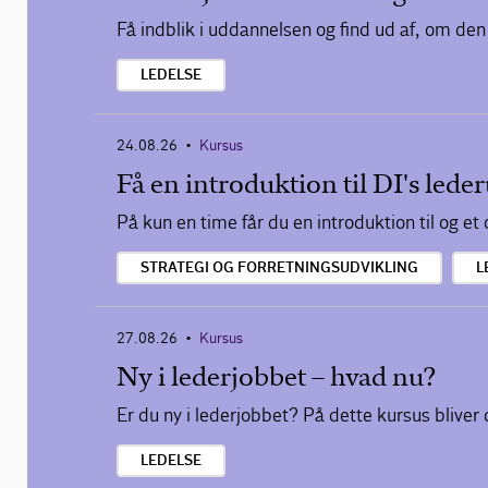
Få indblik i uddannelsen og find ud af, om den
LEDELSE
24.08.26
Kursus
•
Få en introduktion til DI's led
På kun en time får du en introduktion til og et
STRATEGI OG FORRETNINGSUDVIKLING
L
27.08.26
Kursus
•
Ny i lederjobbet – hvad nu?
Er du ny i lederjobbet? På dette kursus bliver d
LEDELSE