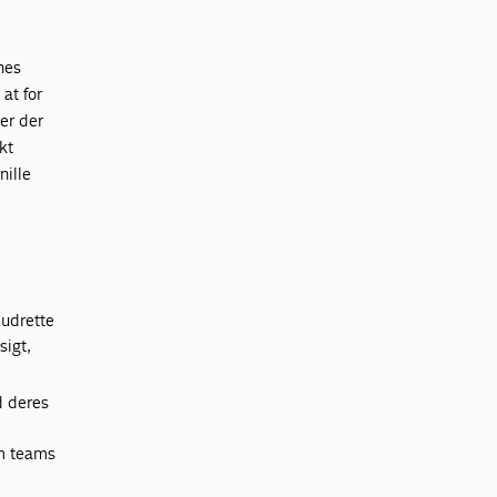
nes
at for
er der
kt
nille
 udrette
sigt,
d deres
om teams