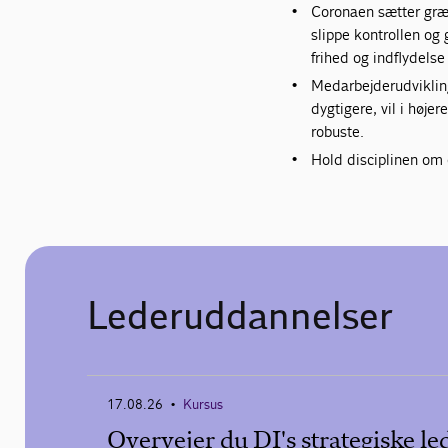
Coronaen sætter græn
slippe kontrollen o
frihed og indflydels
Medarbejderudvikling:
dygtigere, vil i høj
robuste.
Hold disciplinen om 
Lederuddannelser
17.08.26
Kursus
•
Overvejer du DI's strategiske l