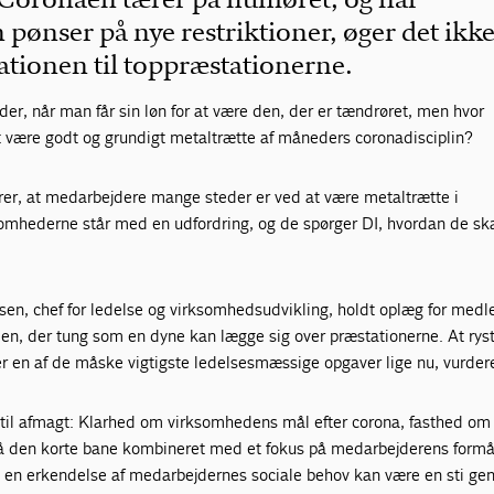
 pønser på nye restriktioner, øger det ikk
ationen til toppræstationerne.
r, når man får sin løn for at være den, der er tændrøret, men hvor
 være godt og grundigt metaltrætte af måneders coronadisciplin?
erer, at medarbejdere mange steder er ved at være metaltrætte i
somhederne står med en udfordring, og de spørger DI, hvordan de ska
chsen, chef for ledelse og virksomhedsudvikling, holdt oplæg for me
n, der tung som en dyne kan lægge sig over præstationerne. At rys
er en af de måske vigtigste ledelsesmæssige opgaver lige nu, vurder
r til afmagt: Klarhed om virksomhedens mål efter corona, fasthed om
på den korte bane kombineret med et fokus på medarbejderens formå
 en erkendelse af medarbejdernes sociale behov kan være en sti g