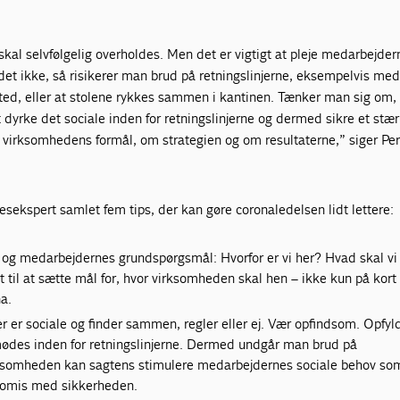
skal selvfølgelig overholdes. Men det er vigtigt at pleje medarbejder
et ikke, så risikerer man brud på retningslinjerne, eksempelvis med 
ted, eller at stolene rykkes sammen i kantinen. Tænker man sig om, 
dyrke det sociale inden for retningslinjerne og dermed sikre et stær
rksomhedens formål, om strategien og om resultaterne,” siger Per
esekspert samlet fem tips, der kan gøre coronaledelsen lidt lettere:
og medarbejdernes grundspørgsmål: Hvorfor er vi her? Hvad skal vi
l at sætte mål for, hvor virksomheden skal hen – ikke kun på kort 
a.
 er sociale og finder sammen, regler eller ej. Vær opfindsom. Opfyl
ødes inden for retningslinjerne. Dermed undgår man brud på
irksomheden kan sagtens stimulere medarbejdernes sociale behov s
romis med sikkerheden.