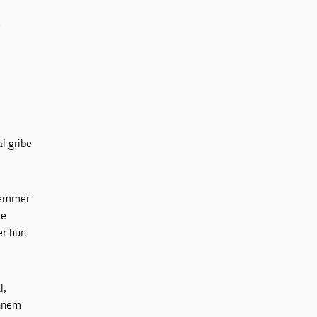
e
l gribe
dlemmer
te
er hun.
l,
ennem