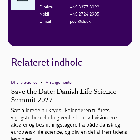
Direkte
+45 3377 3092
Mobil
+45 2724 2905
E-mail
peer@di.dk
Relateret indhold
DI Life Science
Arrangementer
•
Save the Date: Danish Life Science
Summit 2027
Sæt allerede nu kryds i kalenderen til årets
vigtigste branchebegivenhed – mød visionære
aktører og beslutningstagere fra både dansk og
europæisk life science, og bliv en del af fremtidens
løsninger.