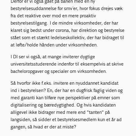
Derfor er vi også gået på banen med en ny
bestyrelsesuddannelse for smv´er, hvor fokus drejes væk
fra det reaktive over mod en mere proaktiv
bestyrelsestilgang. I de mindre virksomheder, der har
klaret sig bedst under corona, har direktion og bestyrelse
stået som et stærkt ledelseskollektiv, der har bidraget til
at løfte/holde hånden under virksomheden.
I DI ser vi også, at mange inviterer dygtige
universitetsstuderende indenfor til eksempelvis at skrive
bacheloropgaver og specialer om virksomheden.
Så hvorfor ikke f.eks. invitere en nyuddannet kandidat
ind i bestyrelsen? En, der har en dugfrisk faglig viden og
med garanti kan tilføre nye perspektiver på emner som
digitalisering og bæredygtighed. Og hvis kandidaten
alligevel ikke bidrager med mere end "tanten" på
langsiden, så sidder et bestyrelsesmedlem kun et år ad
gangen, så hvad er der at miste?