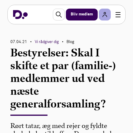
Bliv medlem
07.04.21
Vi rådgiver dig
Blog
•
•
Bestyrelser: Skal I
skifte et par (familie-)
medlemmer ud ved
næste
generalforsamling?
Rørt tatar, æg med rejer og fyldte