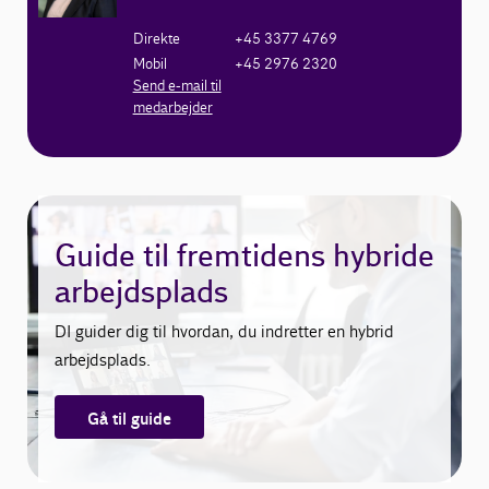
Direkte
+45 3377 4769
Mobil
+45 2976 2320
Send e-mail til
medarbejder
Guide til fremtidens hybride
arbejdsplads
DI guider dig til hvordan, du indretter en hybrid
arbejdsplads.
Gå til guide