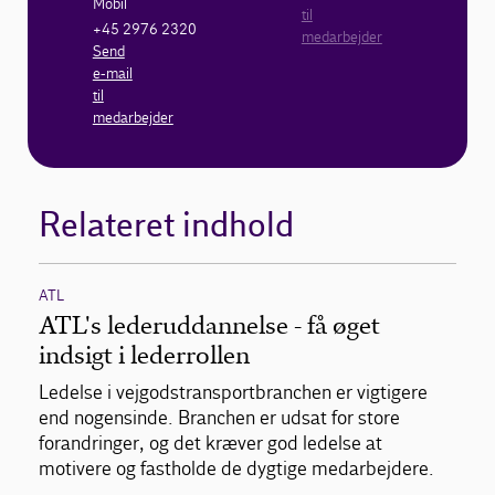
Mobil
til
+45 2976 2320
medarbejder
Send
e-mail
til
medarbejder
Relateret indhold
ATL
ATL's lederuddannelse - få øget
indsigt i lederrollen
Ledelse i vejgodstransportbranchen er vigtigere
end nogensinde. Branchen er udsat for store
forandringer, og det kræver god ledelse at
motivere og fastholde de dygtige medarbejdere.