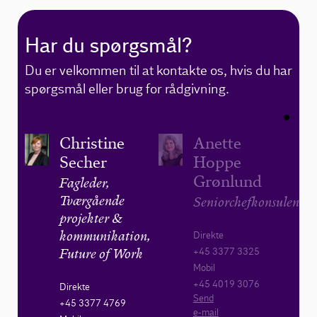
Har du spørgsmål?
Du er velkommen til at kontakte os, hvis du har
spørgsmål eller brug for rådgivning.
Christine
Anette
Secher
Hoppe
Grønlund
Fagleder,
Tværgående
Seniorchefkonsulent
projekter &
Direkte
kommunikation,
+45 3377 3325
Future of Work
Mobil
+45 4019 3076
Direkte
Send
+45 3377 4769
e-mail