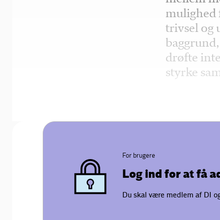
mulighed f
trivsel og
baggrund, 
drøfte int
styrke sa
For brugere
Log ind for at få 
Du skal være medlem af DI og 