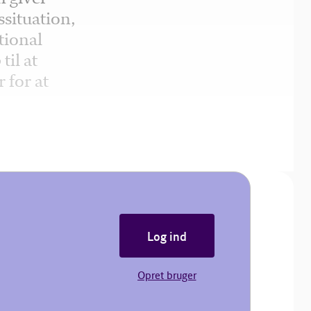
ssituation,
tional
til at
 for at
Log ind
Opret bruger