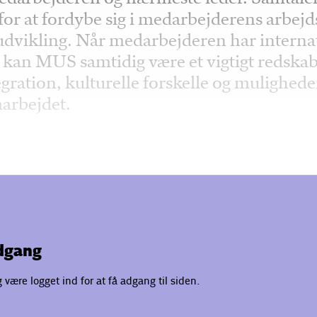
or at fordybe sig i medarbejderens arbejd
 udvikling. Når medarbejderen har interna
kan MUS samtidig være et vigtigt redskab 
egration, kulturelle forskelle og muligheder
marbejdet.
adgang
være logget ind for at få adgang til siden.