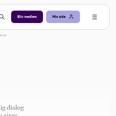
Bliv medlem
Min side
et an
ig dialog
 giver