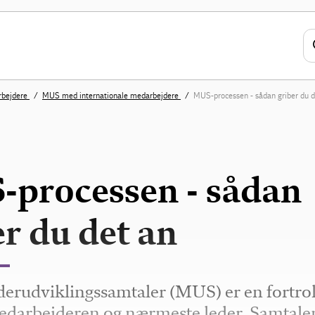
arbejdere
MUS med internationale medarbejdere
MUS-processen - sådan griber du d
processen - sådan
er du det an
erudviklingssamtaler (MUS) er en fortrol
darbejderen og nærmeste leder. Samtalen