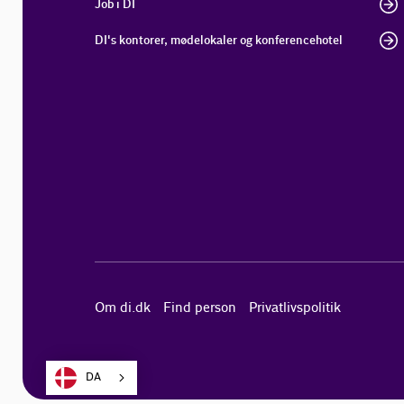
Job i DI
DI's kontorer, mødelokaler og konferencehotel
Om di.dk
Find person
Privatlivspolitik
DA