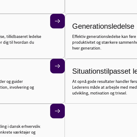
Generationsledelse
se, tillidbaseret ledelse
Effektiv generationsledelse kan føre
r dig til hvordan du
produktivitet og stærkere sammenho
hver generation.
Situationstilpasset l
der og guider
At opnå gode resultater handler før
ion, involvering og
Lederens måde at arbejde med meda
udvikling, motivation og trivsel.
ing i dansk erhvervsliv.
onkrete værktøjer og