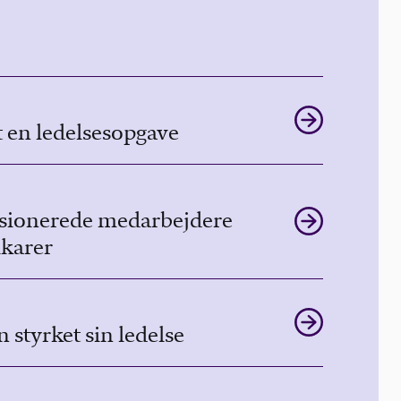
t en ledelsesopgave
nsionerede medarbejdere
karer
 styrket sin ledelse