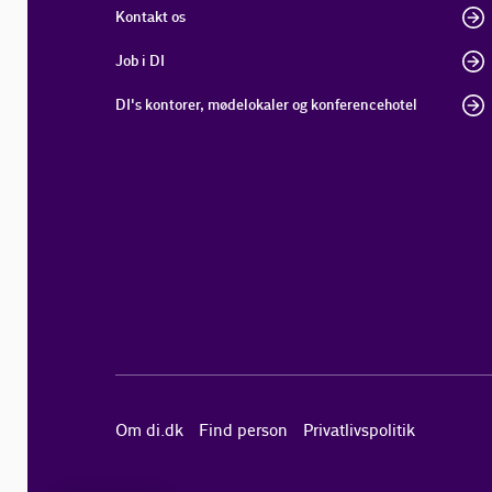
Kontakt os
Job i DI
DI's kontorer, mødelokaler og konferencehotel
Om di.dk
Find person
Privatlivspolitik