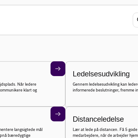
på de mange forskellige emner inden for
Ledelsesudvikling
jdsplads. Når ledere
Gennem ledelsesudvikling kan leder
, kommunikere klart og
informerede beslutninger, fremme i
Distanceledelse
mentere langsigtede mål
Lær at lede på distancen. Få 5 gode 
 opnå bæredygtige
medarbejdere, når de arbejder hje