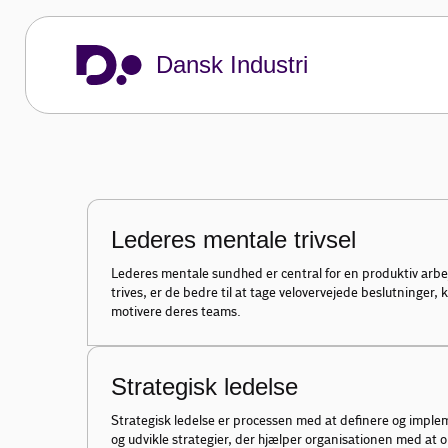
ledelse
Dansk Industri
Ledelse rækker vidt og bredt. Bliv klogere 
ledelse på siden her.
Dansk Industri
Vi rådgiver dig
Ledelse
Viden og værktøjer om ledelse
Lederes mentale trivsel
Lederes mentale sundhed er central for en produktiv arbe
trives, er de bedre til at tage velovervejede beslutninger
motivere deres teams.
Strategisk ledelse
Strategisk ledelse er processen med at definere og imple
og udvikle strategier, der hjælper organisationen med at