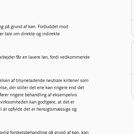
ng på grund af køn. Forbuddet mod
er tale om direkte og indirekte
arbejder får en lavere løn, fordi vedkommende
lsen af tilsyneladende neutrale kriterier som
else, der stiller det ene køn ringere end det
edfører ringere behandling af eksempelvis
is virksomheden kan godtgøre, at det er
til at opfylde det er hensigtsmæssige og
vlig forskelsbehandling på grund af køn, kan