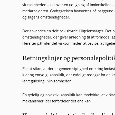
virksomheden – ud over en udligning af lønforskellen – bl
medarbejderen. Godtgørelsen fastsættes på baggrund 
og sagens omstændigheder.
Der anvendes en delt bevisbyrde i ligelønssager. Det b
omstændigheder, der giver anledning til at formode, a
Herefter påhviler det virksomheden at bevise, at ligeb
Retningslinjer og personalepoliti
For at sikre, at der er gennemsigtighed omkring lønfa
klar og entydig lønpolitik, der tydeligt redegør for de k
lønregulering i virksomheden.
En tydelig og objektiv lønpolitik kan modvirke, at vi
mekanismer, der forfordeler det ene køn.