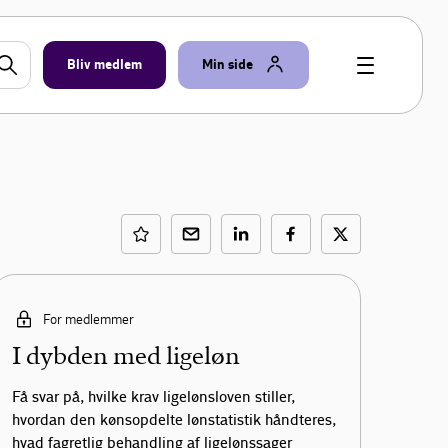
Bliv medlem
Min side
For medlemmer
I dybden med ligeløn
Få svar på, hvilke krav ligelønsloven stiller,
hvordan den kønsopdelte lønstatistik håndteres,
hvad fagretlig behandling af ligelønssager