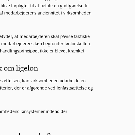
ive forpligtet til at betale en godtgørelse til
af medarbejderens anciennitet i virksomheden
etyder, at medarbejderen skal påvise faktiske
t medarbejderens køn begrunder lønforskellen.
ehandlingsprincippet ikke er blevet krænket.
k om ligeløn
stsættelsen, kan virksomheden udarbejde en
riterier, der er afgørende ved lønfastsættelse og
rksomhedens lønsystemer indeholder