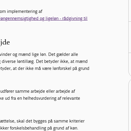
 om implementering af
øngennemsigtighed og ligeløn - rådgivning til
ejde
 kvinder og mænd lige løn. Det gælder alle
 diverse løntillæg. Det betyder ikke, at mænd
tyder, at der ikke må være lønforskel på grund
r udfører samme arbejde eller arbejde af
 ud fra en helhedsvurdering af relevante
sættelse, skal det bygges på samme kriterier
ukker forskelsbehandling på grund af køn.