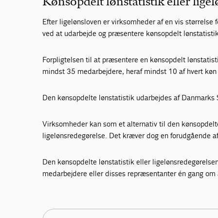
Kønsopdelt lønstatistik eller lige
Efter ligelønsloven er virksomheder af en vis størrelse 
ved at udarbejde og præsentere kønsopdelt lønstatisti
Forpligtelsen til at præsentere en kønsopdelt lønstati
mindst 35 medarbejdere, heraf mindst 10 af hvert kø
Den kønsopdelte lønstatistik udarbejdes af Danmarks St
Virksomheder kan som et alternativ til den kønsopdelte
ligelønsredegørelse. Det kræver dog en forudgående 
Den kønsopdelte lønstatistik eller ligelønsredegørels
medarbejdere eller disses repræsentanter én gang om 