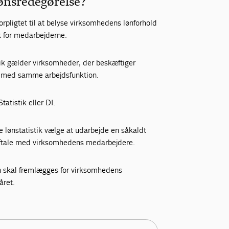
lønsredegørelse?
forpligtet til at belyse virksomhedens lønforhold
k for medarbejderne.
stik gælder virksomheder, der beskæftiger
n med samme arbejdsfunktion.
atistik eller DI.
 lønstatistik vælge at udarbejde en såkaldt
aftale med virksomhedens medarbejdere.
en skal fremlægges for virksomhedens
året.