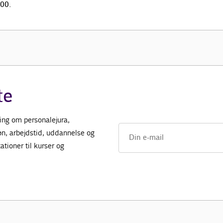
.00.
te
ing om personalejura,
øn, arbejdstid, uddannelse og
tioner til kurser og