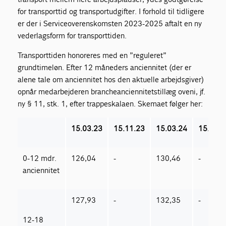
for transporttid og transportudgifter. I forhold til tidligere
er der i Serviceoverenskomsten 2023-2025 aftalt en ny
vederlagsform for transporttiden.
Transporttiden honoreres med en ”reguleret”
grundtimeløn. Efter 12 måneders anciennitet (der er
alene tale om anciennitet hos den aktuelle arbejdsgiver)
opnår medarbejderen brancheanciennitetstillæg oveni, jf.
ny § 11, stk. 1, efter trappeskalaen. Skemaet følger her:
15.03.23
15.11.23
15.03.24
15.05.2
0-12 mdr.
126,04
-
130,46
-
anciennitet
127,93
-
132,35
-
12-18