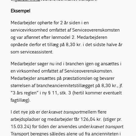
Eksempel
Medarbejder ophørte for 2 år siden i en
servicevirksomhed omfattet af Serviceoverenskomsten
og var aflønnet efter lønmodel 2. Medarbejderen
opnåede derfor et tillæg på 8,30 kr. i det sidste halve år
som serviceassistent.
Medarbejder søger nu ind i branchen igen og ansættes i
en virksomhed omfattet af Serviceoverenskomsten.
Medarbejder ansættes på præstationsløn og bevarer
størrelsen af brancheanciennitetstillægget på 8,30 kr., jf.
”3 års reglen” i ny § 11, stk. 3 (hertil kommer eventuelt
fagtillæg).
I det nye job er der
krævet transport
mellem flere
arbejdspladser og medarbejder får 126,04 kr. (stiger pr.
15.03.24) for tiden der anvendes under
krævet transport
.
Transport beregnes således alene ud fra ancienniteten i