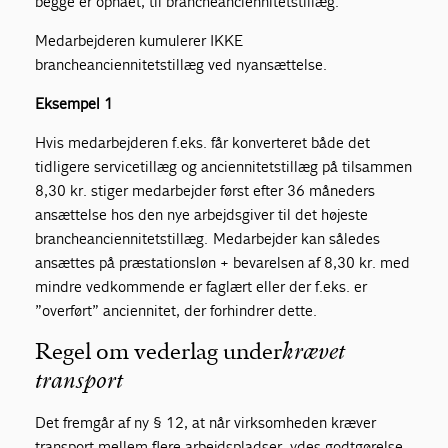
begge er opnået, til brancheanciennitetstillæg.
Medarbejderen kumulerer IKKE
brancheanciennitetstillæg ved nyansættelse.
Eksempel 1
Hvis medarbejderen f.eks. får konverteret både det
tidligere servicetillæg og anciennitetstillæg på tilsammen
8,30 kr. stiger medarbejder først efter 36 måneders
ansættelse hos den nye arbejdsgiver til det højeste
brancheanciennitetstillæg. Medarbejder kan således
ansættes på præstationsløn + bevarelsen af 8,30 kr. med
mindre vedkommende er faglært eller der f.eks. er
”overført” anciennitet, der forhindrer dette.
Regel om vederlag under
krævet
transport
Det fremgår af ny § 12, at når virksomheden kræver
transport mellem flere arbejdspladser, ydes godtgørelse