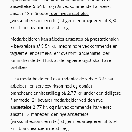
ansættelse 5,54 kr. og når vedkommende har været
ansat i 18 måneder
i den nye ansættelse
(
virksomhedsanciennitet) stiger medarbejderen til 8,30
kr. i brancheanciennitetstillæg.
Medarbejderen kan således ansættes på præstationsløn
+ bevarelsen af 5,54 kr., medmindre vedkommende er
faglært eller der f.eks. er ”overført” anciennitet, der
forhindrer dette. Husk at de faglærte også skal have
fagtillæg.
Hvis medarbejderen f.eks. indenfor de sidste 3 år har
arbejdet i en servicevirksomhed og opnået
brancheanciennitetstillæg på 2,77 kr. under den tidligere
”lønmodel 2” bevarer medarbejder ved den nye
ansættelse 2,77 kr. og når vedkommende har været
ansat i 12 måneder
i den nye ansættelse
(
virksomhedsanciennitet) stiger medarbejderen til 5,54
kr. i brancheanciennitetstillæg.