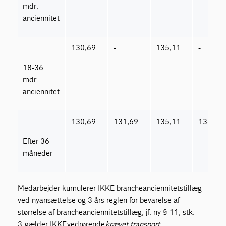
mdr.
anciennitet
130,69
-
135,11
-
18-36
mdr.
anciennitet
130,69
131,69
135,11
136,11
Efter 36
måneder
Medarbejder kumulerer IKKE brancheanciennitetstillæg
ved nyansættelse og 3 års reglen for bevarelse af
størrelse af brancheanciennitetstillæg, jf. ny § 11, stk.
3,
gælder IKKE
vedrørende
krævet transport
.