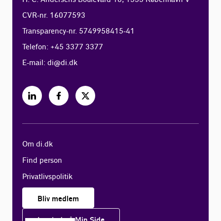
CVR-nr. 16077593
Transparency-nr. 5749958415-41
Telefon: +45 3377 3377
E-mail:
di@di.dk
Om di.dk
Find person
Privatlivspolitik
Bliv medlem
Log ind på Min Side