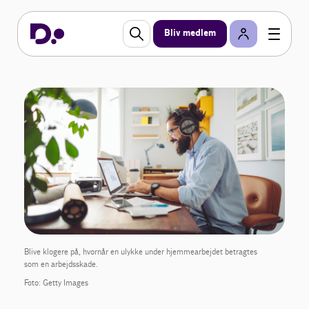
Bliv medlem
Blive klogere på, hvornår en ulykke under hjemmearbejdet betragtes
som en arbejdsskade.
Foto: Getty Images