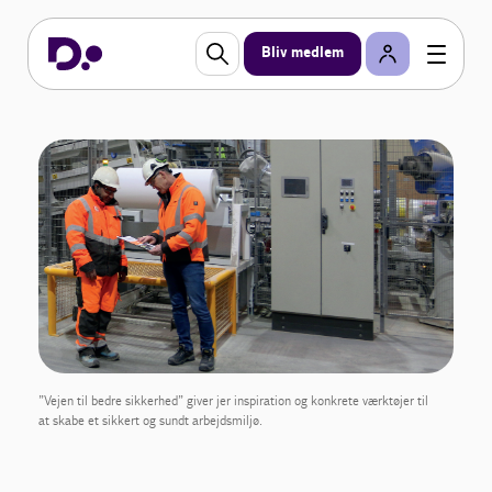
Bliv medlem
”Vejen til bedre sikkerhed” giver jer inspiration og konkrete værktøjer til
at skabe et sikkert og sundt arbejdsmiljø.