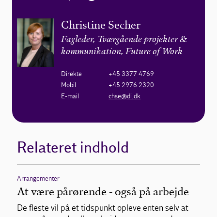
Christine Secher
Fagleder, Tværgående projekter &
kommunikation, Future of Work
Direkte
+45 3377 4769
Mobil
+45 2976 2320
E-mail
chse@di.dk
Relateret indhold
Arrangementer
At være pårørende - også på arbejde
De fleste vil på et tidspunkt opleve enten selv at