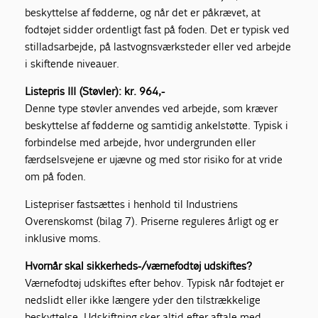
beskyttelse af fødderne, og når det er påkrævet, at
fodtøjet sidder ordentligt fast på foden. Det er typisk ved
stilladsarbejde, på lastvognsværksteder eller ved arbejde
i skiftende niveauer.
Listepris III (Støvler): kr. 964,-
Denne type støvler anvendes ved arbejde, som kræver
beskyttelse af fødderne og samtidig ankelstøtte. Typisk i
forbindelse med arbejde, hvor undergrunden eller
færdselsvejene er ujævne og med stor risiko for at vride
om på foden.
Listepriser fastsættes i henhold til Industriens
Overenskomst (bilag 7). Priserne reguleres årligt og er
inklusive moms.
Hvornår skal sikkerheds-/værnefodtøj udskiftes?
Værnefodtøj udskiftes efter behov. Typisk når fodtøjet er
nedslidt eller ikke længere yder den tilstrækkelige
beskyttelse. Udskiftning sker altid efter aftale med