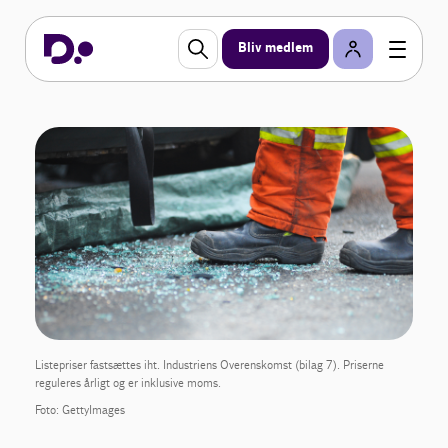
Bliv medlem
Listepriser fastsættes iht. Industriens Overenskomst (bilag 7). Priserne
reguleres årligt og er inklusive moms.
Foto: GettyImages