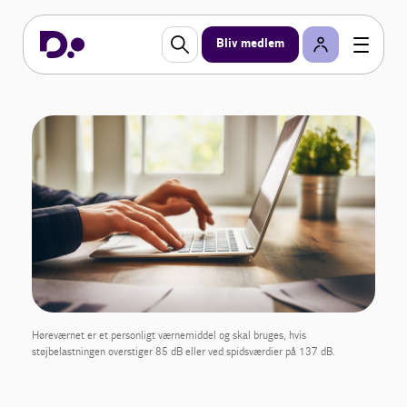
Bliv medlem
Høreværnet er et personligt værnemiddel og skal bruges, hvis
støjbelastningen overstiger 85 dB eller ved spidsværdier på 137 dB.