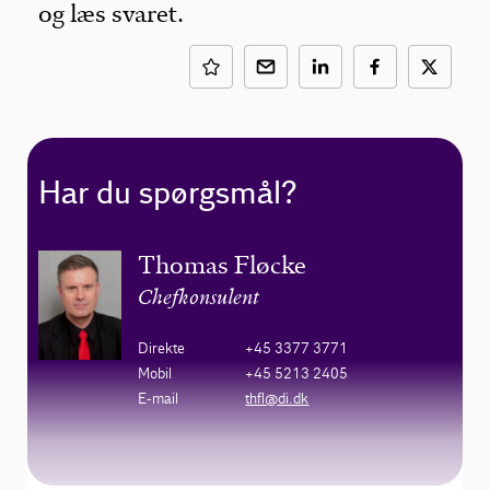
og læs svaret.
Har du spørgsmål?
Thomas Fløcke
Chefkonsulent
Direkte
+45 3377 3771
Mobil
+45 5213 2405
E-mail
thfl@di.dk