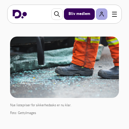
Bliv medlem
Nye listepriser for sikkerhedssko er nu klar.
Foto: GettyImages