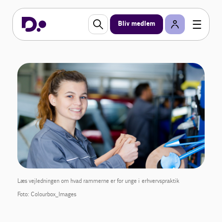
Bliv medlem
Læs vejledningen om hvad rammerne er for unge i erhvervspraktik
Foto: Colourbox_Images