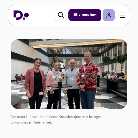
Bliv medlem
Nyt team i konsulenttjenesten. Konsulenttjenesten besøger
virksomheder i hele landet.