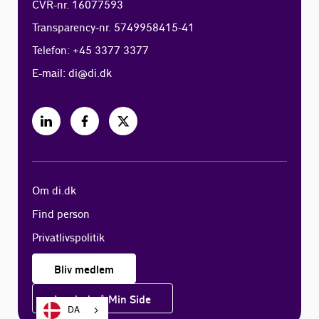
CVR-nr. 16077593
Transparency-nr. 5749958415-41
Telefon: +45 3377 3377
E-mail:
di@di.dk
Om di.dk
Find person
Privatlivspolitik
Bliv medlem
Log ind på Min Side
DA