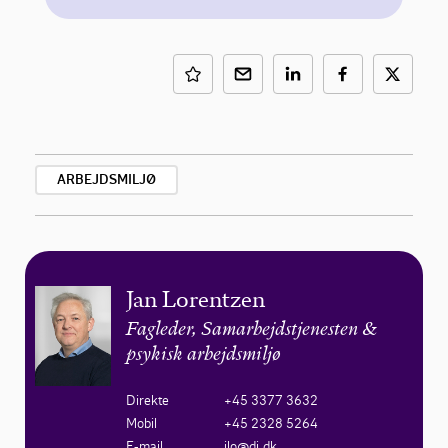
ARBEJDSMILJØ
Jan Lorentzen
Fagleder, Samarbejdstjenesten &
psykisk arbejdsmiljø
Direkte
+45 3377 3632
Mobil
+45 2328 5264
E-mail
jlo@di.dk