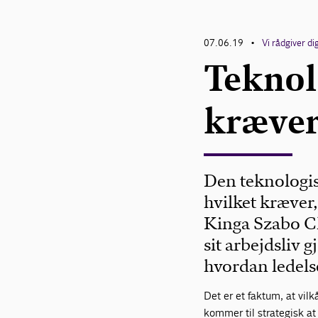
07.06.19
Vi rådgiver di
•
Teknol
kræver
Den teknologis
hvilket kræver,
Kinga Szabo Ch
sit arbejdsliv 
hvordan ledelse
Det er et faktum, at vil
kommer til strategisk at