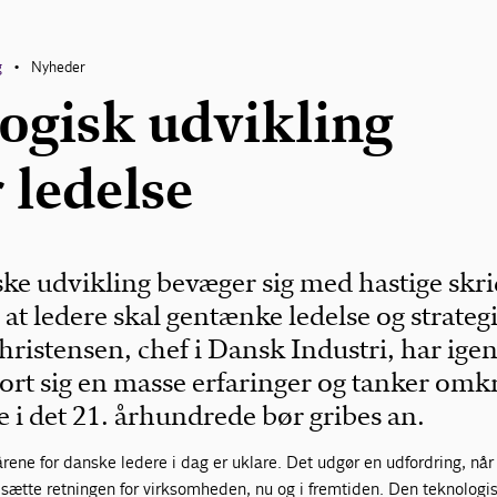
g
Nyheder
•
ogisk udvikling
 ledelse
ke udvikling bevæger sig med hastige skri
 at ledere skal gentænke ledelse og strategi
ristensen, chef i Dansk Industri, har ig
gjort sig en masse erfaringer og tanker omk
 i det 21. århundrede bør gribes an.
kårene for danske ledere i dag er uklare. Det udgør en udfordring, når
 sætte retningen for virksomheden, nu og i fremtiden. Den teknologi