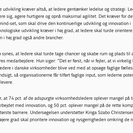
 udvikling kræver altså, at ledere gentænker ledelse og strategi. Le
ntere sig, agere hurtigere og opnå maksimal agilitet. Det kræver for d
mind-set, som skal drive den kontinuerlige udvikling og innovation i
ologiske udvikling kræver i høj grad, at ledere skal turde orienter
 i høj grad også andre brancher.
synes, at ledere skal turde tage chancer og skabe rum og plads til at
s medarbejdere. Hun siger: ”Det er først, når vi fejler, at vi virkelig
ledere i danske virksomheder blive ved med at opsøge faglige fælle
indsigt, så organisationerne får tilført faglige input, som lederne poten
 levere.
er, at 74 pct. af de adspurgte virksomhedsledere oplever mangel på 
 arbejdet med innovation, og 50 pct. oplever mangel på de rette kom
rste barriere. Undersøgelsen understøtter Kinga Szabo Christense
øjere grad skal prioritere innovation og nysgerrigheden omkring de 