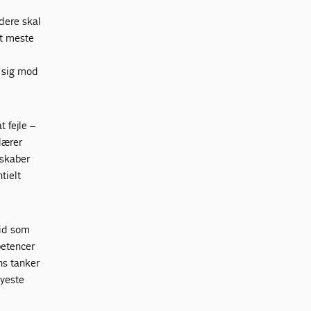
dere skal
et meste
e sig mod
 fejle –
 lærer
sskaber
tielt
tid som
petencer
ns tanker
nyeste