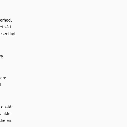
kerhed,
et så i
æsentligt
og
dere
t
 opstår
vi ikke
chefen.