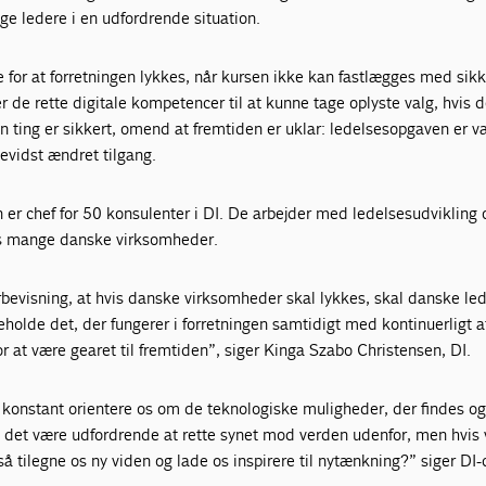
ge ledere i en udfordrende situation.
 for at forretningen lykkes, når kursen ikke kan fastlægges med sik
 de rette digitale kompetencer til at kunne tage oplyste valg, hvis d
n ting er sikkert, omend at fremtiden er uklar: ledelsesopgaven er v
evidst ændret tilgang.
er chef for 50 konsulenter i DI. De arbejder med ledelsesudvikling 
os mange danske virksomheder.
rbevisning, at hvis danske virksomheder skal lykkes, skal danske le
eholde det, der fungerer i forretningen samtidigt med kontinuerligt a
r at være gearet til fremtiden”, siger Kinga Szabo Christensen, DI.
 konstant orientere os om de teknologiske muligheder, der findes og
n det være udfordrende at rette synet mod verden udenfor, men hvis 
så tilegne os ny viden og lade os inspirere til nytænkning?” siger DI-