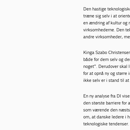
Den hastige teknologiske
træne sig selv i at orie
en ændring af kultur og 
virksomhederne. Den tekn
andre virksomheder, men
Kinga Szabo Christensen 
både for dem selv og dere
noget”. Derudover skal 
for at opnå ny og større 
ikke selv er i stand til at
En ny analyse fra DI vis
den største barriere for
som værende den næststø
om, at danske ledere i h
teknologiske tendenser.