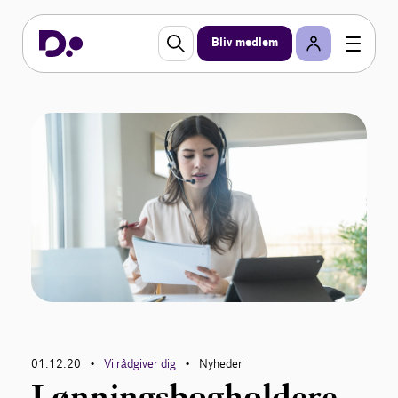
Bliv medlem
01.12.20
Vi rådgiver dig
Nyheder
•
•
Lønningsbogholdere