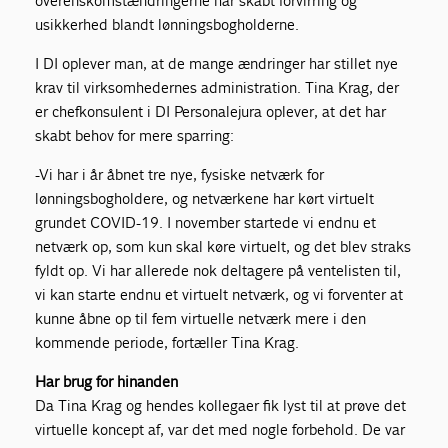
overenskomstændringerne har skabt forvirring og
usikkerhed blandt lønningsbogholderne.
I DI oplever man, at de mange ændringer har stillet nye
krav til virksomhedernes administration. Tina Krag, der
er chefkonsulent i DI Personalejura oplever, at det har
skabt behov for mere sparring:
-Vi har i år åbnet tre nye, fysiske netværk for
lønningsbogholdere, og netværkene har kørt virtuelt
grundet COVID-19. I november startede vi endnu et
netværk op, som kun skal køre virtuelt, og det blev straks
fyldt op. Vi har allerede nok deltagere på ventelisten til,
vi kan starte endnu et virtuelt netværk, og vi forventer at
kunne åbne op til fem virtuelle netværk mere i den
kommende periode, fortæller Tina Krag.
Har brug for hinanden
Da Tina Krag og hendes kollegaer fik lyst til at prøve det
virtuelle koncept af, var det med nogle forbehold. De var