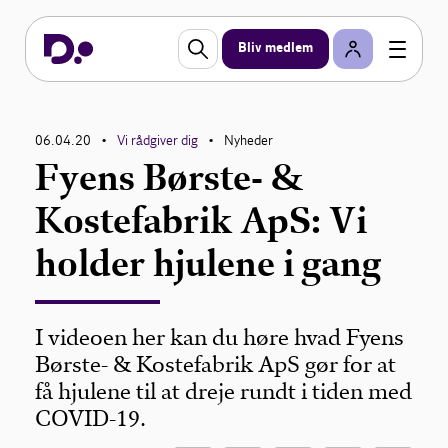
Bliv medlem
06.04.20
Vi rådgiver dig
Nyheder
•
•
Fyens Børste- &
Kostefabrik ApS: Vi
holder hjulene i gang
I videoen her kan du høre hvad Fyens
Børste- & Kostefabrik ApS gør for at
få hjulene til at dreje rundt i tiden med
COVID-19.