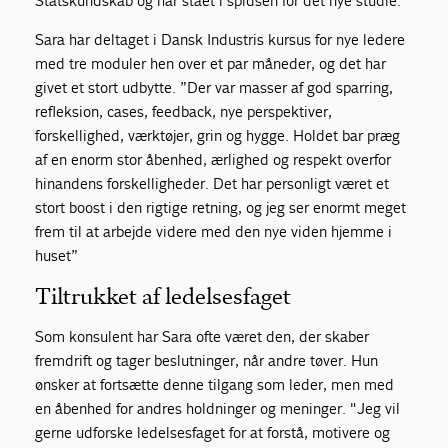
Statskundskab og har stået i spidsen for det nye studie.
Sara har deltaget i Dansk Industris kursus for nye ledere
med tre moduler hen over et par måneder, og det har
givet et stort udbytte. ”Der var masser af god sparring,
refleksion, cases, feedback, nye perspektiver,
forskellighed, værktøjer, grin og hygge. Holdet bar præg
af en enorm stor åbenhed, ærlighed og respekt overfor
hinandens forskelligheder. Det har personligt været et
stort boost i den rigtige retning, og jeg ser enormt meget
frem til at arbejde videre med den nye viden hjemme i
huset”
Tiltrukket af ledelsesfaget
Som konsulent har Sara ofte været den, der skaber
fremdrift og tager beslutninger, når andre tøver. Hun
ønsker at fortsætte denne tilgang som leder, men med
en åbenhed for andres holdninger og meninger. "Jeg vil
gerne udforske ledelsesfaget for at forstå, motivere og