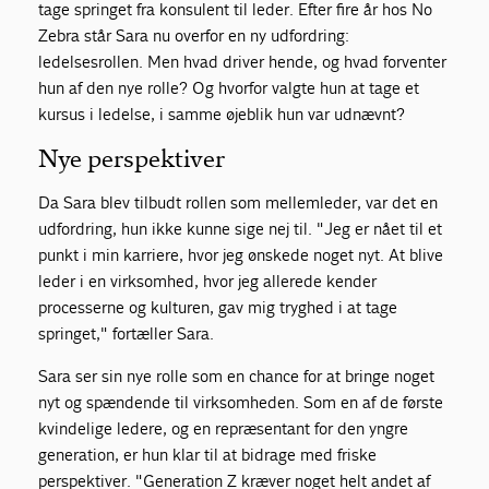
tage springet fra konsulent til leder. Efter fire år hos No
Zebra står Sara nu overfor en ny udfordring:
ledelsesrollen. Men hvad driver hende, og hvad forventer
hun af den nye rolle? Og hvorfor valgte hun at tage et
kursus i ledelse, i samme øjeblik hun var udnævnt?
Nye perspektiver
Da Sara blev tilbudt rollen som mellemleder, var det en
udfordring, hun ikke kunne sige nej til. "Jeg er nået til et
punkt i min karriere, hvor jeg ønskede noget nyt. At blive
leder i en virksomhed, hvor jeg allerede kender
processerne og kulturen, gav mig tryghed i at tage
springet," fortæller Sara.
Sara ser sin nye rolle som en chance for at bringe noget
nyt og spændende til virksomheden. Som en af de første
kvindelige ledere, og en repræsentant for den yngre
generation, er hun klar til at bidrage med friske
perspektiver. "Generation Z kræver noget helt andet af