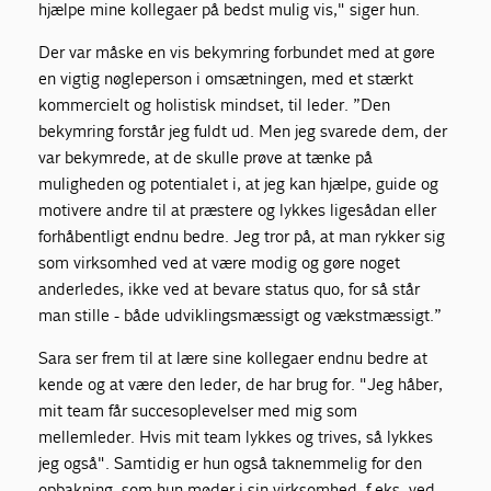
hjælpe mine kollegaer på bedst mulig vis," siger hun.
Der var måske en vis bekymring forbundet med at gøre
en vigtig nøgleperson i omsætningen, med et stærkt
kommercielt og holistisk mindset, til leder. ”Den
bekymring forstår jeg fuldt ud. Men jeg svarede dem, der
var bekymrede, at de skulle prøve at tænke på
muligheden og potentialet i, at jeg kan hjælpe, guide og
motivere andre til at præstere og lykkes ligesådan eller
forhåbentligt endnu bedre. Jeg tror på, at man rykker sig
som virksomhed ved at være modig og gøre noget
anderledes, ikke ved at bevare status quo, for så står
man stille - både udviklingsmæssigt og vækstmæssigt.”
Sara ser frem til at lære sine kollegaer endnu bedre at
kende og at være den leder, de har brug for. "Jeg håber,
mit team får succesoplevelser med mig som
mellemleder. Hvis mit team lykkes og trives, så lykkes
jeg også". Samtidig er hun også taknemmelig for den
opbakning, som hun møder i sin virksomhed, f.eks. ved