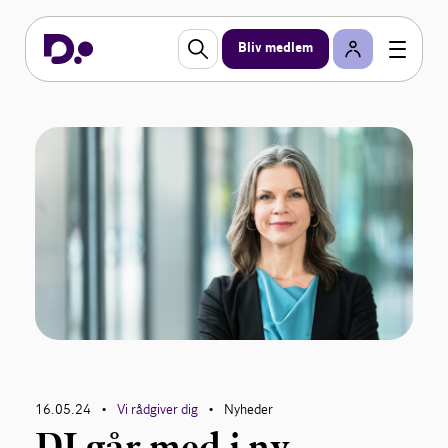
Bliv medlem
16.05.24
Vi rådgiver dig
Nyheder
•
•
DI går med i ny