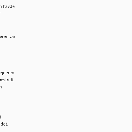
en havde
r
deren var
bejderen
estridt
n
t
ldet,