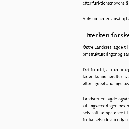
efter funktionærlovens 
Virksomheden anså ophæv
Hverken forske
Østre Landsret lagde til
omstruktureringer og s
Det forhold, at medarbej
leder, kunne herefter h
efter ligebehandlingslove
Landsretten lagde også v
stillingsændringen best
selv haft kompetence ti
for barselsorloven udgj