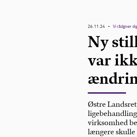
26.11.24
Vi rådgiver di
•
Ny stil
var ik
ændri
Østre Landsret 
ligebehandlings
virksomhed bes
længere skulle 