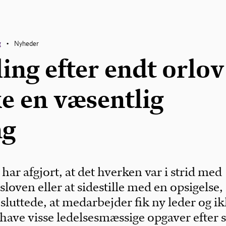
g
Nyheder
•
ling efter endt orlov
ke en væsentlig
ng
har afgjort, at det hverken var i strid med
loven eller at sidestille med en opsigelse,
luttede, at medarbejder fik ny leder og i
have visse ledelsesmæssige opgaver efter 