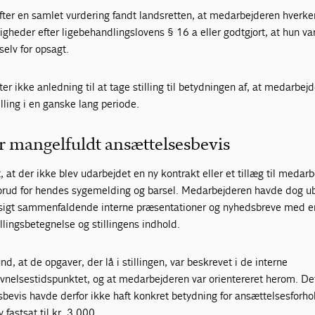
ter en samlet vurdering fandt landsretten, at medarbejderen hverk
gheder efter ligebehandlingslovens § 16 a eller godtgjort, at hun va
 selv for opsagt.
r ikke anledning til at tage stilling til betydningen af, at medarbej
lling i en ganske lang periode.
r mangelfuldt ansættelsesbevis
, at der ikke blev udarbejdet en ny kontrakt eller et tillæg til medar
forud for hendes sygemelding og barsel. Medarbejderen havde dog ub
sigt sammenfaldende interne præsentationer og nyhedsbreve med e
llingsbetegnelse og stillingens indhold.
nd, at de opgaver, der lå i stillingen, var beskrevet i de interne
vnelsestidspunktet, og at medarbejderen var orientereret herom. De
bevis havde derfor ikke haft konkret betydning for ansættelsesforho
 fastsat til kr. 3.000.