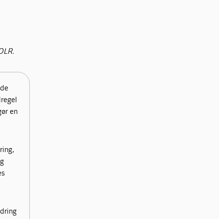
-OLR.
ede
dregel
gør en
ring,
ig
es
dring