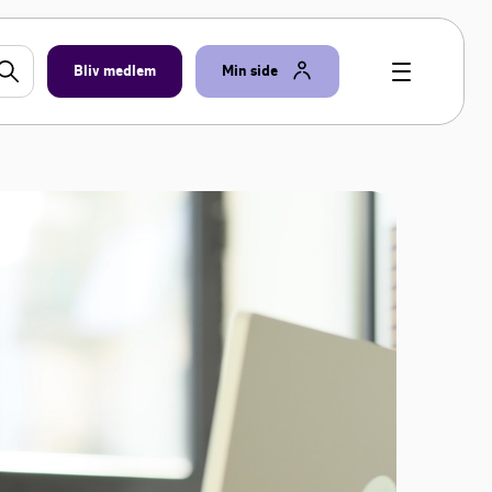
Bliv medlem
Min side