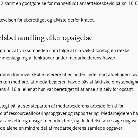
§ 2 samt en godtgørelse for mangelfuldt ansættelsesbevis på kr. 10.
elsen for uberettiget og afviste derfor kravet.
lsbehandling eller opsigelse
 grund, at virksomheden som følge af sin vækst foretog en række
ammenlægning af funktioner under medarbejderens fravær.
deren fremover skulle referere til en anden leder end afdelingens øv
verken medføre, at medarbejderen havde påvist faktiske omstændigh
ns § 16 a, eller at hun var berettiget til at anse sig selv for opsagt.
ægt på, at størsteparten af medarbejderens arbejde forud for
od af ressourceallokeringsopgaver og rapportering. Medarbejderen h
l at ansætte og opsige medarbejdere, og de ledelsesmæssige opgave
orde alene en mindre del af medarbejderens samlede opgaver.