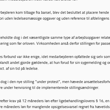
ejderen kom tilbage fra barsel, blev det besluttet at placere hende 
gori uden ledelsesmæssige opgaver og uden reference til afdelingens
eholdte dog i det væsentligste samme type af arbejdsopgaver relater
kering som før orloven. Virksomheden anså derfor stillingen for pass
 forbund var ikke enige, idet medarbejderen opfattede sig selv so
blandt andet gjorde gældende, at hun forud for sin sygemelding og o
t. af sin tid på ledelse.
 dog i den nye stilling ”under protest”, men hævede ansættelsesforh
 under henvisning til de implementerede stillingsændringer.
refter krav på 12 måneders løn efter ligebehandlingslovens § 16, en
fire måneders løn for manglende opsigelsesvarsel regnet fra hævetid