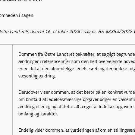
somheden i sagen.
Østre Landsrets dom af 16. oktober 2024 i sag nr. BS-48384/2022
Dommen fra Østre Landsret bekræfter, at sagligt begrund
ændringer i referencelinjer som den helt overvejende hove
er en del af den almindelige ledelsesret, og derfor ikke ud
væsentlig ændring.
Derudover viser dommen, at det beror på en konkret vurde
om bortfald af ledelsesmæssige opgaver udgør en væsentl
ændring eller ej, og at dette afhænger af ledelsesopgavern
omfang og karakter.
Endelig viser dommen, at vurderingen af om en stillingsæn