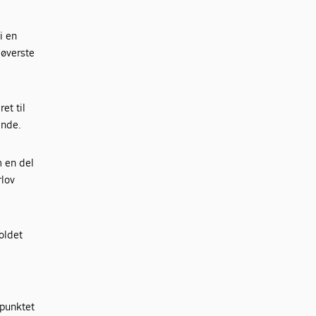
i en
 øverste
et til
ende.
m en del
rlov
oldet
spunktet