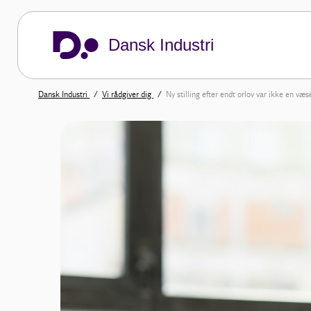
Dansk Industri
Dansk Industri
Vi rådgiver dig
Ny stilling efter endt orlov var ikke en væ