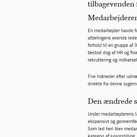
tilbagevenden f
Medarbejderens
En medarbejder havde foru
afdelingens øverste led
forhold til en gruppe af
bestod dog af HR og fina
rekruttering og indkørse
Fire måneder efter udnæ
direkte fra denne sygem
Den ændrede st
Under medarbejderens la
ekspansivt og gennemfør
Som led heri blev medar
kategori af juniorstillin