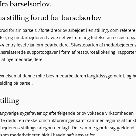
ra barselsorlov.
 stilling forud for barselsorlov
d for sin barsels-/forældreorlov arbejdet i en stilling, som referere
else, og medarbejderen havde i et vist omfang ledelsesmæssige opga
 3-4 entry level /juniormedarbejdere. Størsteparten af medarbejderen
nsrelaterede supportopgaver i form af ressourceallokering, rapporte
l af nye medarbejdere.
vnelsen til denne rolle blev medarbejderen langtidssygemeldt, og h
elding på barsel.
illing
ngvarige sygefravær og efterfølgende orlov voksede virksomheden
te derfor en række omstruktureringer samt sammenlægning af funkt
bejderens stillingskategori nedlagt. Det samme gjorde sig gældende
g, som medarbejderen hidtil havde haft ansvar for.