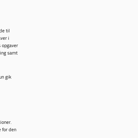
de til
ver i
s opgaver
ring samt
un gik
ioner.
 for den