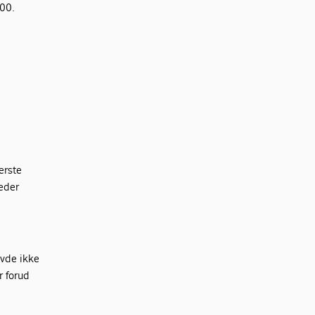
000.
erste
eder
avde ikke
r forud