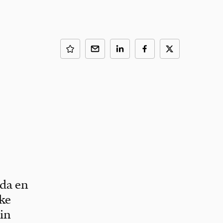
 da en
kke
sin