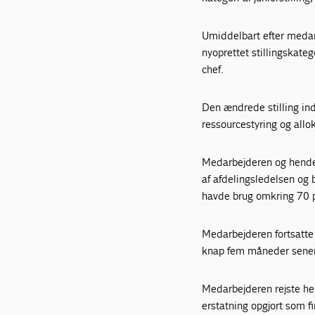
Umiddelbart efter medarb
nyoprettet stillingskate
chef.
Den ændrede stilling ind
ressourcestyring og allo
Medarbejderen og hendes
af afdelingsledelsen og 
havde brug omkring 70 pc
Medarbejderen fortsatte
knap fem måneder senere
Medarbejderen rejste he
erstatning opgjort som 