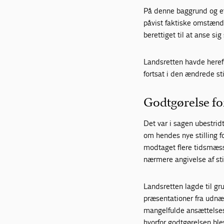
På denne baggrund og ef
påvist faktiske omstændi
berettiget til at anse sig
Landsretten havde herefte
fortsat i den ændrede sti
Godtgørelse fo
Det var i sagen ubestridt
om hendes nye stilling 
modtaget flere tidsmæs
nærmere angivelse af sti
Landsretten lagde til gru
præsentationer fra udnæ
mangelfulde ansættelses
hvorfor godtgørelsen blev