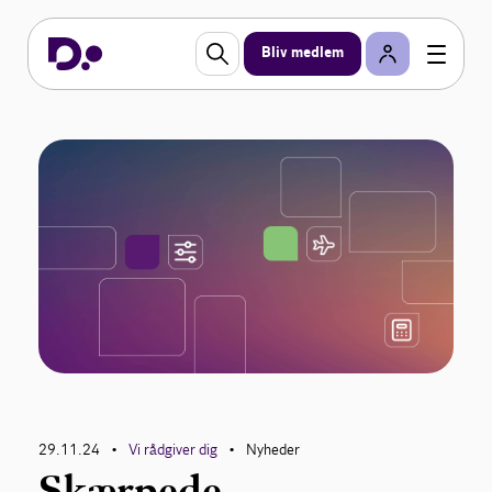
Bliv medlem
29.11.24
Vi rådgiver dig
Nyheder
•
•
Skærpede