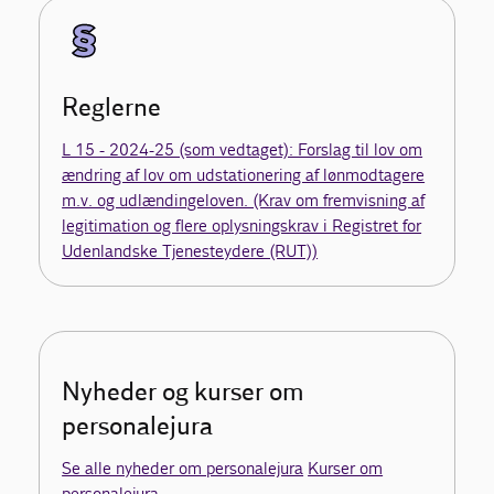
Reglerne
L 15 - 2024-25 (som vedtaget): Forslag til lov om
ændring af lov om udstationering af lønmodtagere
m.v. og udlændingeloven. (Krav om fremvisning af
legitimation og flere oplysningskrav i Registret for
Udenlandske Tjenesteydere (RUT))
Nyheder og kurser om
personalejura
Se alle nyheder om personalejura
Kurser om
personalejura