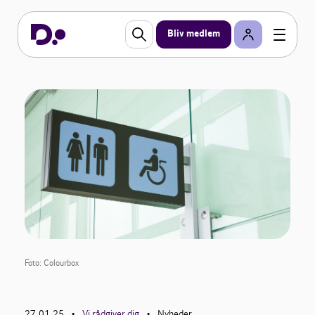
Bliv medlem
Foto: Colourbox
27.01.25
Vi rådgiver dig
Nyheder
•
•