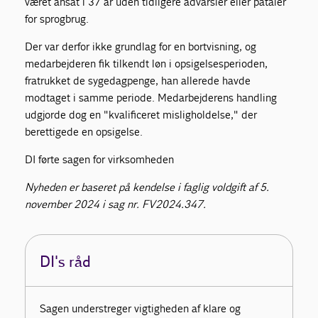
været ansat i 37 år uden tidligere advarsler eller påtaler
for sprogbrug.
Der var derfor ikke grundlag for en bortvisning, og
medarbejderen fik tilkendt løn i opsigelsesperioden,
fratrukket de sygedagpenge, han allerede havde
modtaget i samme periode. Medarbejderens handling
udgjorde dog en "kvalificeret misligholdelse," der
berettigede en opsigelse.
DI førte sagen for virksomheden
Nyheden er baseret på kendelse i faglig voldgift af 5.
november 2024 i sag nr. FV2024.347.
DI's råd
Sagen understreger vigtigheden af klare og