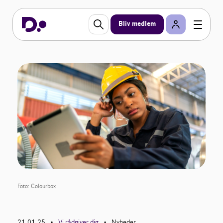
Bliv medlem
Foto: Colourbox
21.01.25
Vi rådgiver dig
Nyheder
•
•