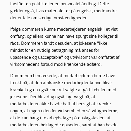
forstået en politik eller en personalehåndbog. Dette
gælder også, hvis materialet er på engelsk, medmindre
der er tale om særlige omstændigheder.
Ifølge dommeren kunne medarbejderen engelsk i et vist
omfang, og ellers kunne han have spurgt sine kolleger til
råds. Dommeren fandt desuden, at jokesene "ikke
mindst for en nutidig betragtning må anses for
upassende og uacceptable" og utvivlsomt var omfattet af
virksomhedens forbud mod krænkende adfærd.
Dommeren bemærkede, at medarbejderen burde have
tænkt på, at den afrikanske medarbejder kunne blive
krænket og da også konkret valgte at gå til chefen med
jokesene. Der blev dog også lagt vægt på, at
medarbejderen ikke havde haft til hensigt at krænke
nogen, at ingen uden for virksomheden så vittighederne,
at de kun hang i to arbejdsdage på opslagstavlen, at
medarbejderen beklagede episoden, samt at han havde