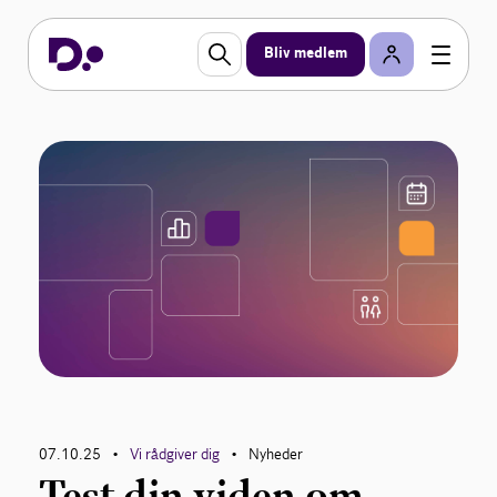
Bliv medlem
07.10.25
Vi rådgiver dig
Nyheder
•
•
Test din viden om