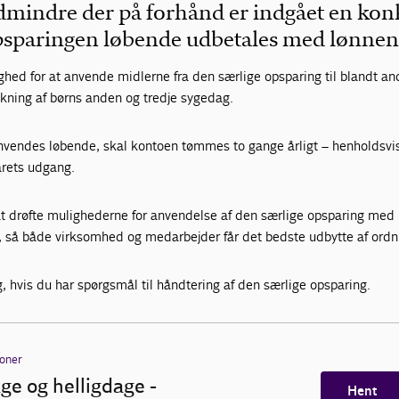
mindre der på forhånd er indgået en kon
opsparingen løbende udbetales med lønnen
hed for at anvende midlerne fra den særlige opsparing til blandt an
dækning af børns anden og tredje sygedag.
nvendes løbende, skal kontoen tømmes to gange årligt – henholdsvi
 årets udgang.
at drøfte mulighederne for anvendelse af den særlige opsparing med
, så både virksomhed og medarbejder får det bedste udbytte af ordn
g, hvis du har spørgsmål til håndtering af den særlige opsparing.
ioner
ge og helligdage -
Hent