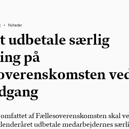
g
Nyheder
•
t udbetale særlig
ing på
overenskomsten ve
udgang
omfattet af Fællesoverenskomsten skal v
lenderåret udbetale medarbejdernes særl