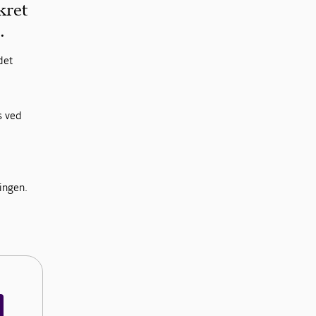
kret
.
det
s ved
ingen.