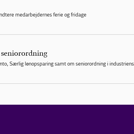
dtere medarbejdernes ferie og fridage
g seniorordning
onto, Særlig lønopsparing samt om seniorordning i industrie