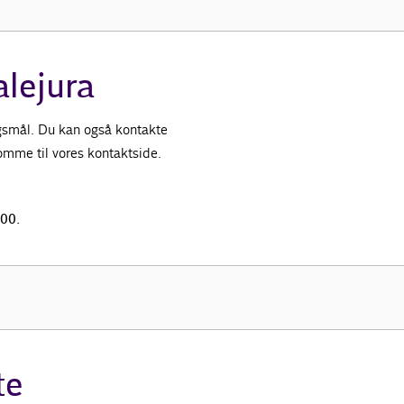
alejura
ørgsmål. Du kan også kontakte
 komme til vores kontaktside.
.00.
te