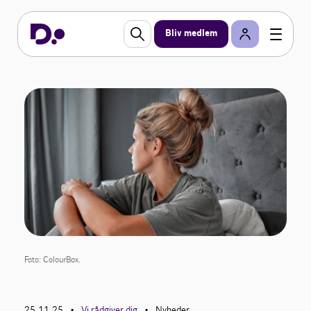
Bliv medlem
Foto: ColourBox.
25.11.25
Vi rådgiver dig
Nyheder
•
•