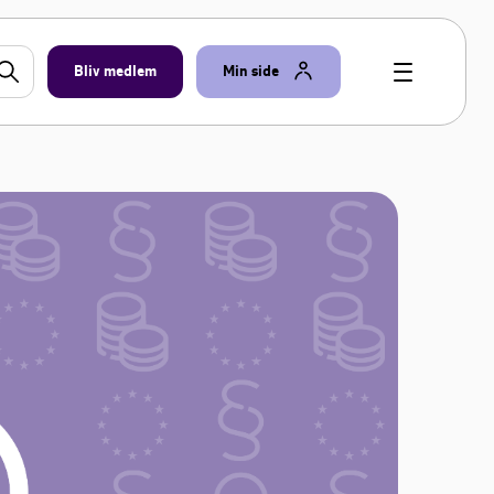
Bliv medlem
Min side