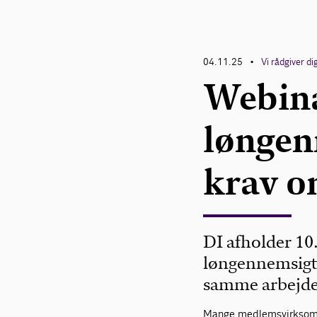
04.11.25
Vi rådgiver di
•
Webin
løngen
krav o
DI afholder 10
løngennemsigti
samme arbejde
Mange medlemsvirksomh