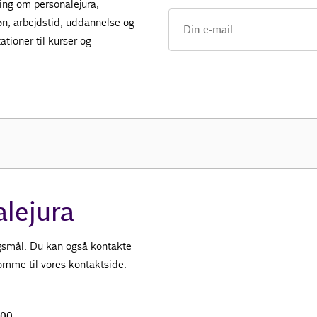
ing om personalejura,
øn, arbejdstid, uddannelse og
tioner til kurser og
alejura
ørgsmål. Du kan også kontakte
 komme til vores kontaktside.
.00.