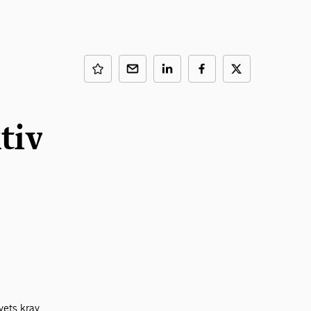
tivets
ets krav