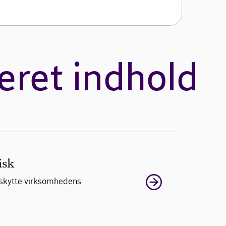
eret indhold
isk
beskytte virksomhedens