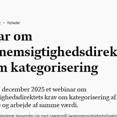
g
Nyheder
•
ar om
nemsigtighedsdirek
m kategorisering
. december 2025 et webinar om
ghedsdirektets krav om kategorisering af
 og arbejde af samme værdi.
ederne henvender sig med spørgsmål løngennemsigtighedsdirektiv