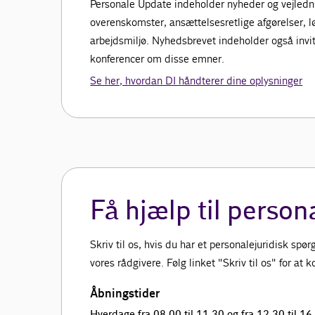
Personale Update indeholder nyheder og vejledn
overenskomster, ansættelsesretlige afgørelser, l
arbejdsmiljø. Nyhedsbrevet indeholder også invita
konferencer om disse emner.
Se her, hvordan DI håndterer dine oplysninger
Få hjælp til person
Skriv til os, hvis du har et personalejuridisk sp
vores rådgivere. Følg linket "Skriv til os" for at
Åbningstider
Hverdage fra 08.00 til 11.30 og fra 12.30 til 16