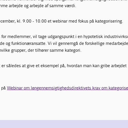
amme arbejde og arbejde af samme værdi.
ecember, kl. 9.00 - 10.00 et webinar med fokus på kategorisering.
s for medlemmer, vil tage udgangspunkt i en hypotetisk industrivirk
e og funktionæransatte. Vi vil gennemgå de forskellige medarbejd
 hvilke grupper, der tilhører samme kategori.
er således at give et eksempel på, hvordan man kan gribe arbejde
g på
Webinar om løngennemsigtighedsdirektivets krav om kategorise