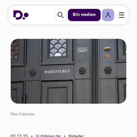
Bliv medlem
Foto: Colourbox
02.12.25
Vi rådgiver dig
Nyheder
•
•