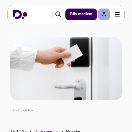
Bliv medlem
Foto: Colourbox
16.12.25
Vi rådgiver dig
Nyheder
•
•